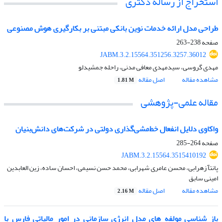
استخراج از رساله دکتری
طراحی مدل ارائه خدمات نوین بانکی مبتنی بر بکارگیری هوش مصنوعی
صفحه
238-263
JABM.3.2.15564.351256.3257.36012
مهدی گروسی، سیدمهدی معافی مدنی، راحله جمشیدلو
مشاهده مقاله
اصل مقاله
1.81 M
مقاله علمی-پژوهشی
واکاوی دلایل انفعال خط‌مشی‌گذاری دولتی در شرکت‌های دانش‌بنیان
صفحه
264-285
JABM.3.2.15564.3515410192
پانتآ زهرابی، محسن عامری شهرابی، محمد حسن نسیمی، احسان ساده، زین العابدین
امینی سابق
مشاهده مقاله
اصل مقاله
2.16 M
باز شناسی مولفه های مدل انرژی سازمانی در امور مالیاتی فارس با