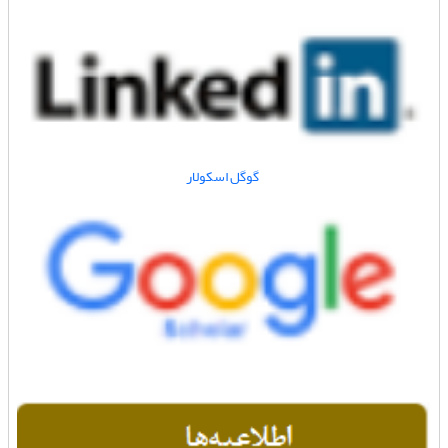
گوگل اسکولار