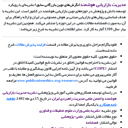
مدیریت بازاریابی هوشمند
(نگرش‌های نوین بازرگانی سابق)
نشریه‌ای با رویکرد
توسعه دانش و پژوهش در حوزه‌های نوین بازاریابی هوشمند در کشور است. این نشریه با
هدف شناسایی روش‌های بازاریابی مبتنی بر هوش مصنوعی در ایران و ارائه راهکار برای
آن، به صورت فصلنامه مقالات علمی در این حوزه را منتشر می‌کند. همچنین این نشریه از
بهار سال 1399 آغاز به کار کرد. سایر اطلاعات این نشریه به شرح زیر می‌باشد:
فلودیاگرام مراحل داوری و پذیرش مقاله در قسمت
فرایند
پذیرش مقالات
شرح
داده شده‌است.
حقوق معنوی:
کلیه حقوق معنوی اثر متعلق به نویسنده است؛
این نشریه با احترام به قوانین اخلاق در نشریات تابع قوانین کمیتۀ اخلاق در
انتشار
(
COPE
)
می باشد و از آیین نامه اجرایی قانون پیشگیری و مقابله با تقلب در
آثار علمی پیروی می نماید برای
دسترسی کامل به این دستورالعمل ها، تعاریف و
قوانین می توانید به آدرس:
www.publicationethics.org/resources
مراجعه
فرمایید.
در راستای توسعه همکاری‌های علمی، آموزشی و پژوهشی،
نشریه مدیریت بازاریابی
هوشمند
و
انجمن علمی مدیریت راهبردی ایران
، در تاریخ 15 دی ماه 1402،
تفاهم
نامه همکاری
با یکدیگر امضا کردند.
نوع نشریه:
نشریه علمی وزارت علوم، تحقیقات و فناوری
نوع مقالات قابل انتشار:
علمی-پژوهشی
توالی انتشار:
فصلنامه