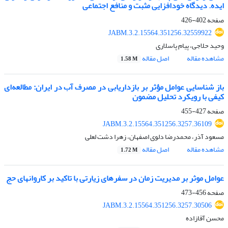
ایده. دیدگاه خودافزایی مثبت و منافع اجتماعی
صفحه
402-426
JABM.3.2.15564.351256.32559922
وحید حلاجی، پیام پاسلاری
مشاهده مقاله
اصل مقاله
1.58 M
باز شناسایی عوامل مؤثر بر بازداریابی در مصرف آب در ایران: مطالعه‌ای
کیفی با رویکرد تحلیل مضمون
صفحه
427-455
JABM.3.2.15564.351256.3257.36109
مسعود آذر، محمدرضا دلوی اصفهان، زهرا دشت لعلی
مشاهده مقاله
اصل مقاله
1.72 M
عوامل موثر بر مدیریت زمان در سفرهای زیارتی با تاکید بر کاروانهای حج
صفحه
456-473
JABM.3.2.15564.351256.3257.30506
محسن آقازاده