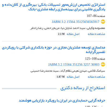
استراتژی تخصیص ارزش‌محور تسهیلات بانکی: بهره‌گیری از کلان‌داده و
یادگیری ماشینی برای بهینه‌سازی رابطه مشتری-بانک
صفحه
86-107
JABM.3.2.15564.35125656565917
معصومه وکیلی، سید احمد شایان نیا، مریم رحمتی، رضا رادفر
مشاهده مقاله
اصل مقاله
2.1 M
مدلسازی توسعه مشتریان مجازی در حوزه بانکداری شرکتی با رویکردی
تفسیرگرایانه
صفحه
108-125
JABM.3.2.15564.351256.3257.36903
سیامک قائمی، مهدی نعیمی نظام آباد، سید محمدرضا حسینی
مشاهده مقاله
اصل مقاله
1.87 M
استخراج از رساله دکتری
حرفه گرایی حسابداری در ایران با رویکرد بازاریابی هوشمند