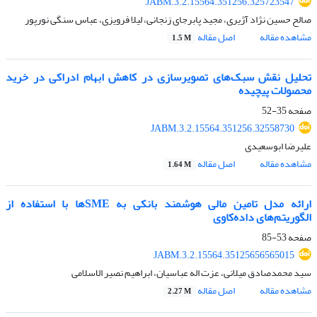
JABM.3.2.15564.351256.325723547
صالح حسین نژاد آژیری، مجید پابرجای زنجانی، لیلا فرویزی، عباس سنگی نورپور
مشاهده مقاله
اصل مقاله
1.5 M
تحلیل نقش سبک‌های تصویرسازی در کاهش ابهام ادراکی در خرید
محصولات پیچیده
صفحه
35-52
JABM.3.2.15564.351256.32558730
علیرضا ابوسعیدی
مشاهده مقاله
اصل مقاله
1.64 M
ارائه مدل تامین مالی هوشمند بانکی به SMEها با استفاده از
الگوریتم‌های داده‌کاوی
صفحه
53-85
JABM.3.2.15564.35125656565015
سید محمدصادق میلانی، عزت اله عباسیان، ابراهیم نصیر الاسلامی
مشاهده مقاله
اصل مقاله
2.27 M