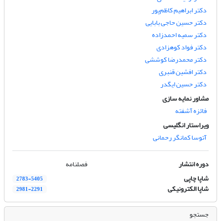
دکتر ابراهیم کاظم‌پور
دکتر حسین حاجی بابایی
دکتر سمیه احمدزاده
دکتر فواد کوهزادی
دکتر محمدرضا کوششی
دکتر افشین قنبری
دکتر حسین ایگدر
مشاور نمایه سازی
فائزه آشفته
ویراستار انگلیسی
آتوسا کمانگر رحمانی
دوره انتشار
فصلنامه
شاپا چاپی
2783-5405
شاپا الکترونیکی
2981-2291
جستجو