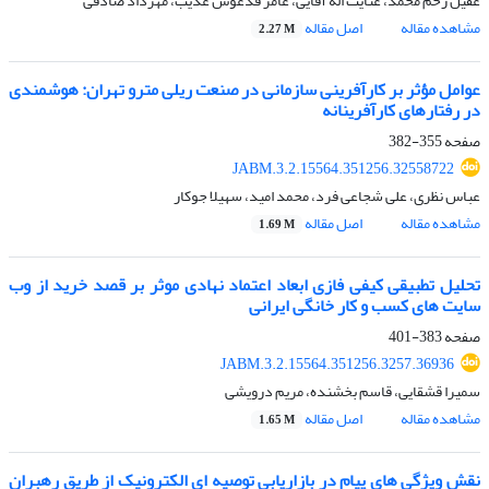
عقیل رحم محمد، عنایت اله آقایی، عامر فدعوس عذیب، مهرداد صادقی
مشاهده مقاله
اصل مقاله
2.27 M
عوامل مؤثر بر کارآفرینی سازمانی در صنعت ریلی مترو تهران: هوشمندی
در رفتارهای کارآفرینانه
صفحه
355-382
JABM.3.2.15564.351256.32558722
عباس نظری، علی شجاعی فرد، محمد امید، سهیلا جوکار
مشاهده مقاله
اصل مقاله
1.69 M
تحلیل تطبیقی کیفی فازی ابعاد اعتماد نهادی موثر بر قصد خرید از وب
سایت های کسب و کار خانگی ایرانی
صفحه
383-401
JABM.3.2.15564.351256.3257.36936
سمیرا قشقایی، قاسم بخشنده، مریم درویشی
مشاهده مقاله
اصل مقاله
1.65 M
نقش ویژگی های پیام در بازاریابی توصیه ای الکترونیک از طریق رهبران