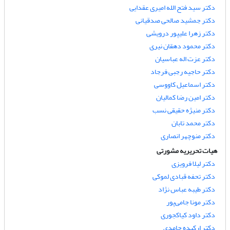
دکتر سید فتح الله امیری عقدایی
دکتر جمشید صالحی صدقیانی
دکتر زهرا علیپور درویشی
دکتر محمود دهقان نیری
دکتر عزت اله عباسیان
دکتر حاجیه رجبی فرجاد
دکتر اسماعیل کاووسی
دکتر امین رضا کمالیان
دکتر منیژه حقیقی نسب
دکتر محمد تابان
دکتر منوچهر انصاری
هیات تحریریه مشورتی
دکتر لیلا فرویزی
دکتر تحفه قبادی لموکی
دکتر طیبه عباس نژاد
دکتر مونا جامی‌پور
دکتر داود کیاکجوری
دکتر ارکیده حامدی