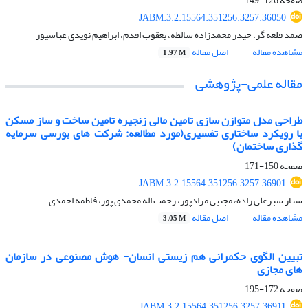
صفحه
126-149
JABM.3.2.15564.351256.3257.36050
صمد قلعه گر، حیدر محمدزاده سالطه، یعقوب اقدم، ابراهیم نویدی عباسپور
مشاهده مقاله
اصل مقاله
1.97 M
مقاله علمی-پژوهشی
طراحی مدل متوازن سازی تامین مالی زنجیره تامین ساخت و ساز مسکن
با رویکرد ساختاری تفسیری(مورد مطالعه: شرکت های بورسی سرمایه
گذاری ساختمان)
صفحه
150-171
JABM.3.2.15564.351256.3257.36901
ستار سبزعلی زاده، مجتبی مرادپور، رحمت اله محمدی پور، فاطمه احمدی
مشاهده مقاله
اصل مقاله
3.05 M
تبیین الگوی حکمرانی هم زیستی انسان- هوش مصنوعی در سازمان
های مجازی
صفحه
172-195
JABM.3.2.15564.351256.3257.36911