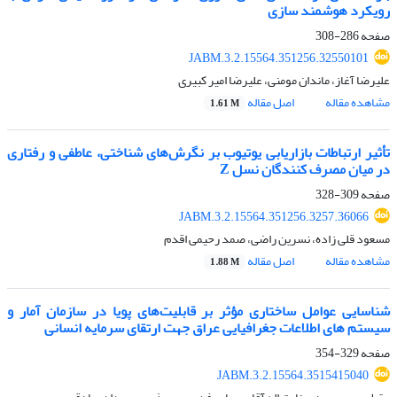
رویکرد هوشمند سازی
صفحه
286-308
JABM.3.2.15564.351256.32550101
علیرضا آغاز، ماندان مومنی، علیرضا امیر کبیری
مشاهده مقاله
اصل مقاله
1.61 M
تأثیر ارتباطات بازاریابی یوتیوب بر نگرش‌های شناختی، عاطفی و رفتاری
در میان مصرف کنندگان نسل Z
صفحه
309-328
JABM.3.2.15564.351256.3257.36066
مسعود قلی زاده، نسرین راضی، صمد رحیمی اقدم
مشاهده مقاله
اصل مقاله
1.88 M
شناسایی عوامل ساختاری مؤثر بر قابلیت‌های پویا در سازمان آمار و
سیستم های اطلاعات جغرافیایی عراق جهت ارتقای سرمایه انسانی
صفحه
329-354
JABM.3.2.15564.3515415040