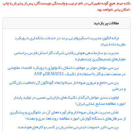
نکته مهم: هیچ گونه تغییراتی در نام، ترتیب و وابستگی نویسندگان، پس از پذیرش یا چاپ
، امکان پذیر نخواهد بود
مقالات پر بازدید
ارائه الگوی مدیریت اسکیزوفرنی برند در خدمات بانکداری با رویکرد
نظریه داده بنیاد
مدیریت و سازماندهی هوش رقابتی شرکت گاز استان فارس براساس
معیارهای تصمیم‌گیری چندمعیاره
بررسی عوامل موثر بر موفقیت انتقال تکنولوژی با رویکرد اقتصاد مقاومتی
در صنعت نفت و گاز با استفاده از تکنیک DEMATEL و ANP‏
بررسی جامع و مروری میوه انار سیاه و ابعاد گوناگون آن باماهیت بازرگانی
و درمانی
اولویت بندی عوامل اثرگذار تکنیک‌های بازاریابی عصبی در تولید پایدار
(مورد مطالعه صنایع غذایی ایران)
نقش مدیریت فروش میوه انار و فرآورده‌های آن در جلوگیری و پیشگیری
از سرطان‌های دستگاه گوارش (مورد مطالعه: روده‌ها، مری و معده)
بررسی تاثیر خصومت اینترنتی مشتریان بر کسب و کارهای هوشمند