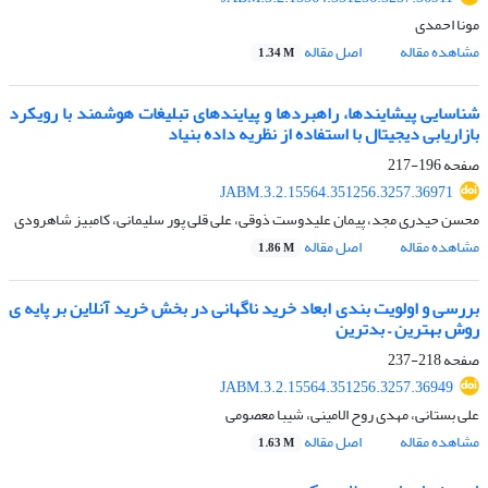
مونا احمدی
مشاهده مقاله
اصل مقاله
1.34 M
شناسایی پیشایندها، راهبردها و پیایندهای تبلیغات هوشمند با رویکرد
بازاریابی دیجیتال با استفاده از نظریه داده بنیاد
صفحه
196-217
JABM.3.2.15564.351256.3257.36971
محسن حیدری مجد، پیمان علیدوست ذوقی، علی قلی پور سلیمانی، کامبیز شاهرودی
مشاهده مقاله
اصل مقاله
1.86 M
بررسی و اولویت بندی ابعاد خرید ناگهانی در بخش خرید آنلاین بر پایه ی
روش بهترین – بدترین
صفحه
218-237
JABM.3.2.15564.351256.3257.36949
علی بستانی، مهدی روح الامینی، شیبا معصومی
مشاهده مقاله
اصل مقاله
1.63 M