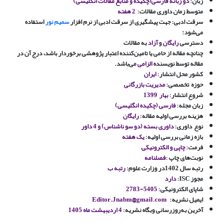
زبان:
دو زبانه فارسی(چکیده و منابع مقالات انگلیسی)
متوسط زمان داوری مقالات:
2 هفته
سرقت ادبی
:
جهت پیشگیری از سرقت ادبی از نرم افزار
سمیم نور
استفاده
می‌شود؛
دسترسی
رایگان
و
آزاد
به مقالات
چنانچه مقاله از حامی یا تامین‌کننده اعتبار پژوهشی برخوردار باشد، درج آن در
مقاله توسط نویسنده
الزامی
می‌باشد.
کشور محل انتشار
:
ایران
حوزه
تخصصی
:
مدیریت بازرگانی
شروع انتشار
:
بهار
1399
زبان مجله
:
فارسی (چکیده انگلیسی)
هزینه بررسی اولیه مقاله
:
رایگان
نوع
داوری
:
داوری بسته (دو سو ناشناس) و 4 داور
بازه زمانی بررسی اولیه
:
یک هفته
فرمت
:
چاپی و الکترونیکی
نوبت‌های چاپ
:
فصلنامه
رتبه سال 1402در وزارت علوم
:
رتبه ب
مجوز
ISC
:
دارد
شاپای الکترونیکی:
5405-2783
ایمیل نشریه:
Editor.Jnabm@gmail.com
آخرین به‌روز‌رسانی وبگاه نشریه:
4 اردیبهشت ماه 1405