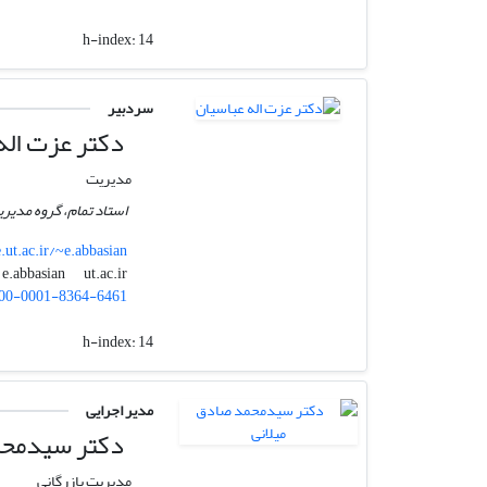
h-index:
14
سردبیر
دکتر عزت اله
مدیریت
استاد تمام، گروه مدیری
e.ut.ac.ir/~e.abbasian
ut.ac.ir
e.abbasian
00-0001-8364-6461
h-index:
14
مدیر اجرایی
دکتر سیدمحم
مدیریت بازرگانی