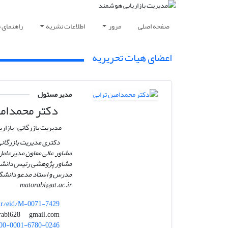
صفحه اصلی
مرور
اطلاعات نشریه
راهنمای 
اعضای هیات تحریریه
مدیر مسئول
دکتر محمدامی
مدیریت بازرگانی-بازاری
دکتری مدیریت بازرگانی،
مشاور عالی معاون مدیرعامل
مشاور پژوهشی رئیس دانشگ
مدرس و استاد مدعو دانشگا
matorabi@ut.ac.ir
.ir/eid/M-0071-7429
gmail.com
torabi628
00-0001-6780-0246