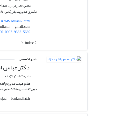
قائم مقام رئیس دانشگ
دکتری مدیریت بازرگانی، دانش
c.ir/MS.Milani2.html
gmail.com
ms.milanih
00-0002-9382-5639
h-index:
2
دبیر تخصصی
دکتر عباس اش
مدیریت استراتژیک
عضو هیات مدیره و قائم 
دبیر تخصصی مقالات حوزه مد
bankmellat.ir
ashrafnejad