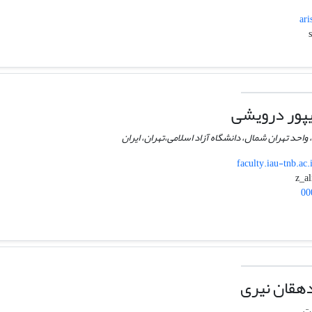
ari
یپور درویشی
 واحد تهران شمال، دانشگاه آزاد اسلامی،تهران، ایران
faculty.iau-tnb.ac.
00
هقان نیری
ات