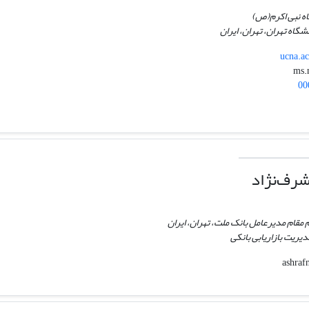
اه نبی اکرم(ص)
گاه تهران، تهران، ایران
ucna.a
00
رف‌نژاد
مقام مدیرعامل بانک ملت، تهران، ایران
یریت بازاریابی بانکی