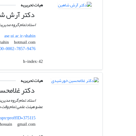
هیات تحریریه
دکتر آرش ش
استادتمام گروه مدیریت
ase.ui.ac.ir/shahin
hotmail.com
arashshahin
00-0002-7857-9476
h-index:
42
هیات تحریریه
دکتر غلامحس
استاد تمام گروه مدیری
عضو هیئت علمی تمام وقت دا
.aspx?proffID=375115
gmail.com
ghhossain