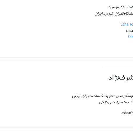
اه نبی اکرم(ص)
گاه تهران، تهران، ایران
ucna.a
00
رف‌نژاد
مقام مدیرعامل بانک ملت، تهران، ایران
یریت بازاریابی بانکی