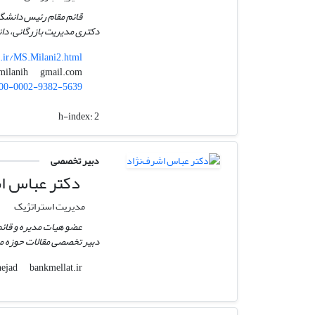
قائم مقام رئیس دانشگ
دکتری مدیریت بازرگانی، دانش
c.ir/MS.Milani2.html
gmail.com
ms.milanih
00-0002-9382-5639
h-index:
2
دبیر تخصصی
دکتر عباس اش
مدیریت استراتژیک
عضو هیات مدیره و قائم 
دبیر تخصصی مقالات حوزه مد
bankmellat.ir
ashrafnejad