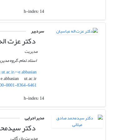
h-index:
14
سردبیر
دکتر عزت اله
مدیریت
استاد تمام، گروه مدیری
e.ut.ac.ir/~e.abbasian
ut.ac.ir
e.abbasian
00-0001-8364-6461
h-index:
14
مدیر اجرایی
دکتر سیدمحم
مدیریت بازرگانی