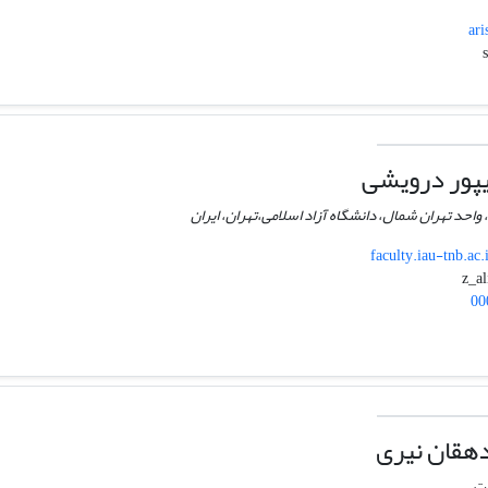
ari
یپور درویشی
 واحد تهران شمال، دانشگاه آزاد اسلامی،تهران، ایران
faculty.iau-tnb.ac.
00
هقان نیری
ات