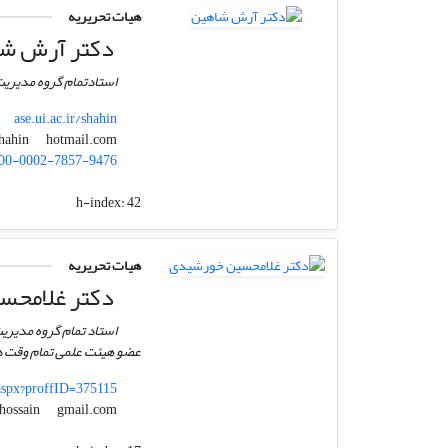
هیات تحریریه
دکتر آرش ش
استادتمام گروه مدیریت
ase.ui.ac.ir/shahin
hotmail.com
arashshahin
00-0002-7857-9476
h-index:
42
هیات تحریریه
دکتر غلامحس
استاد تمام گروه مدیری
عضو هیئت علمی تمام وقت دا
.aspx?proffID=375115
gmail.com
ghhossain