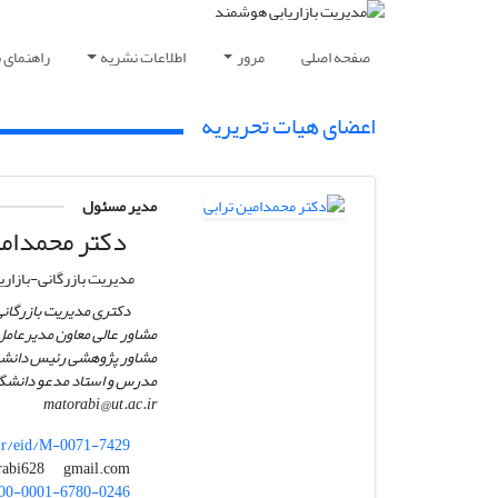
صفحه اصلی
مرور
اطلاعات نشریه
راهنمای 
اعضای هیات تحریریه
مدیر مسئول
دکتر محمدامی
مدیریت بازرگانی-بازاری
دکتری مدیریت بازرگانی،
مشاور عالی معاون مدیرعامل
مشاور پژوهشی رئیس دانشگ
مدرس و استاد مدعو دانشگا
matorabi@ut.ac.ir
.ir/eid/M-0071-7429
gmail.com
torabi628
00-0001-6780-0246