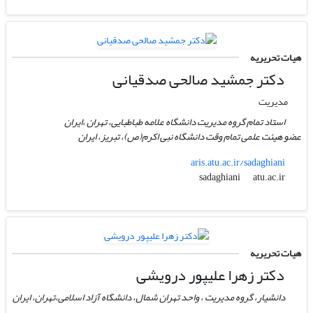
هیات تحریریه
دکتر جمشید صالحی صدقیانی
مدیریت
استاد تمام گروه مدیریت دانشگاه علامه طباطبایی، تهران ،ایران
عضو هیئت علمی تمام وقت دانشگاه نبی اکرم(ص)، تبریز، ایران
aris.atu.ac.ir/sadaghiani
atu.ac.ir
sadaghiani
هیات تحریریه
دکتر زهرا علیپور درویشی
دانشیار، گروه مدیریت ، واحد تهران شمال، دانشگاه آزاد اسلامی،تهران، ایران