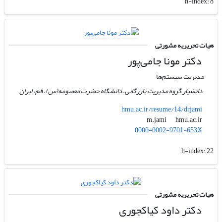
h-index:
8
هیات تحریریه مشورتی
دکتر مونا جامی‌پور
مدیریت سیستم‌ها
دانشیار گروه مدیریت بازرگانی، دانشگاه حضرت معصومه(س)، قم، ایران
hmu.ac.ir/resume/14/drjami
hmu.ac.ir
m.jami
0000-0002-9701-653X
h-index:
22
هیات تحریریه مشورتی
دکتر داود کیاکجوری