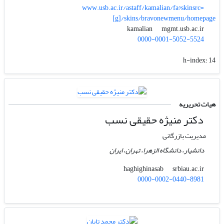
www.usb.ac.ir/astaff/kamalian/fa?skinsrc=
[g]/skins/bravonewmenu/homepage
mgmt.usb.ac.ir
kamalian
0000-0001-5052-5524
h-index:
14
هیات تحریریه
دکتر منیژه حقیقی نسب
مدیریت بازرگانی
دانشیار، دانشگاه الزهرا، تهران، ایران
srbiau.ac.ir
haghighinasab
0000-0002-0440-8981