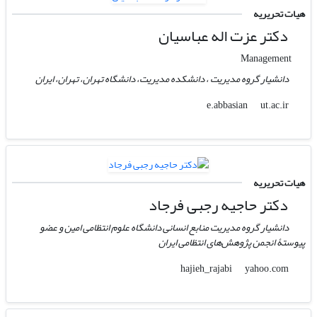
هیات تحریریه
دکتر عزت اله عباسیان
Management
دانشیار گروه مدیریت ، دانشکده مدیریت، دانشگاه تهران، تهران، ایران
ut.ac.ir
e.abbasian
هیات تحریریه
دکتر حاجیه رجبی فرجاد
دانشیار گروه مدیریت منابع انسانی دانشگاه علوم انتظامی امین و عضو
پیوستۀ انجمن پژوهش‌های انتظامی ایران
yahoo.com
hajieh_rajabi