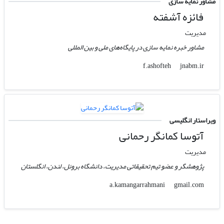
مشاور نمایه سازی
فائزه آشفته
مدیریت
مشاور خبره نمایه سازی در پایگاه‌های ملی و بین المللی
jnabm.ir
f.ashofteh
ویراستار انگلیسی
آتوسا کمانگر رحمانی
مدیریت
پژوهشگر و عضو تیم تحقیقاتی مدیریت، دانشگاه برونل، لندن، انگلستان
gmail.com
a.kamangarrahmani