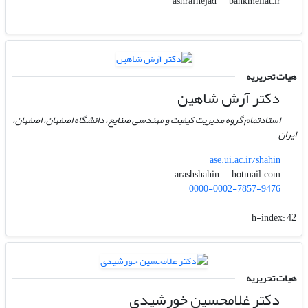
bankmellat.ir
ashrafnejad
هیات تحریریه
دکتر آرش شاهین
استادتمام گروه مدیریت کیفیت و مهندسی صنایع، دانشگاه اصفهان، اصفهان،
ایران
ase.ui.ac.ir/shahin
hotmail.com
arashshahin
0000-0002-7857-9476
h-index:
42
هیات تحریریه
دکتر غلامحسین خورشیدی