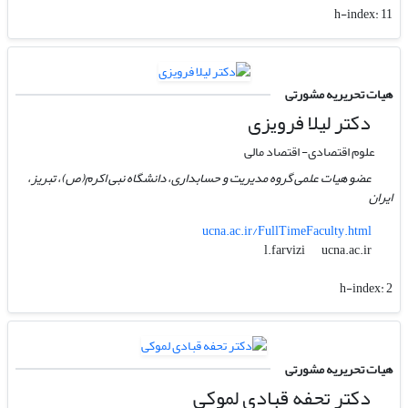
h-index:
11
هیات تحریریه مشورتی
دکتر لیلا فرویزی
علوم اقتصادی- اقتصاد مالی
عضو هیات علمی گروه مدیریت و حسابداری، دانشگاه نبی اکرم(ص)، تبریز،
ایران
ucna.ac.ir/FullTimeFaculty.html
ucna.ac.ir
l.farvizi
h-index:
2
هیات تحریریه مشورتی
دکتر تحفه قبادی لموکی