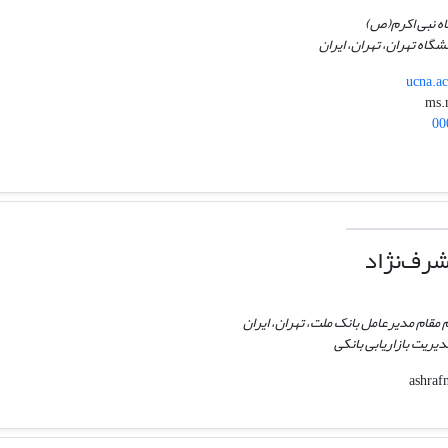
اه نبی اکرم(ص)
گاه تهران، تهران، ایران
ucna.a
00
رف‌نژاد
مقام مدیرعامل بانک ملت، تهران، ایران
یریت بازاریابی بانکی