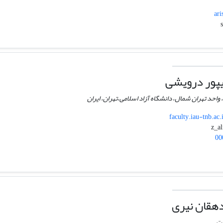
ari
یپور درویشی
 واحد تهران شمال، دانشگاه آزاد اسلامی،تهران، ایران
faculty.iau-tnb.ac.
00
هقان نیری
ات