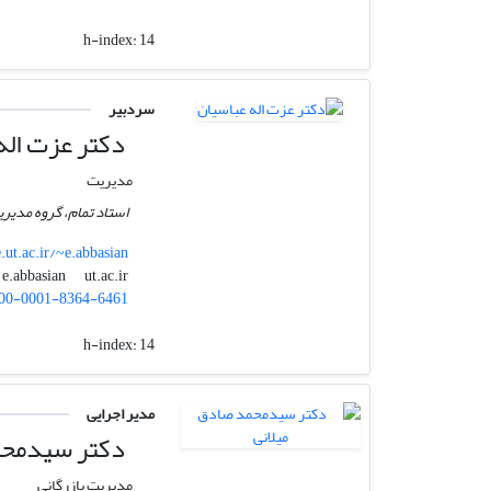
h-index:
14
سردبیر
دکتر عزت اله
مدیریت
استاد تمام، گروه مدیری
e.ut.ac.ir/~e.abbasian
ut.ac.ir
e.abbasian
00-0001-8364-6461
h-index:
14
مدیر اجرایی
دکتر سیدمحم
مدیریت بازرگانی