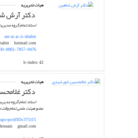
هیات تحریریه
دکتر آرش ش
استادتمام گروه مدیریت
ase.ui.ac.ir/shahin
hotmail.com
arashshahin
00-0002-7857-9476
h-index:
42
هیات تحریریه
دکتر غلامحس
استاد تمام گروه مدیری
عضو هیئت علمی تمام وقت دا
.aspx?proffID=375115
gmail.com
ghhossain