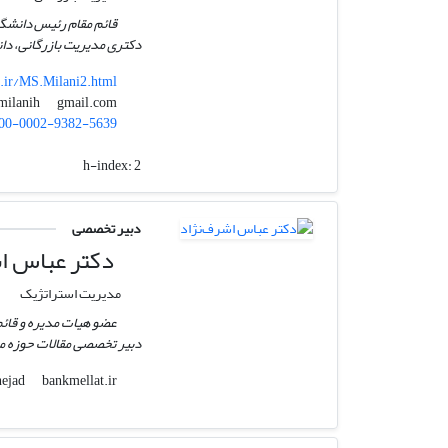
قائم مقام رئیس دانشگ
دکتری مدیریت بازرگانی، دانش
c.ir/MS.Milani2.html
gmail.com
ms.milanih
00-0002-9382-5639
h-index:
2
دبیر تخصصی
دکتر عباس اش
مدیریت استراتژیک
عضو هیات مدیره و قائم 
دبیر تخصصی مقالات حوزه مد
bankmellat.ir
ashrafnejad