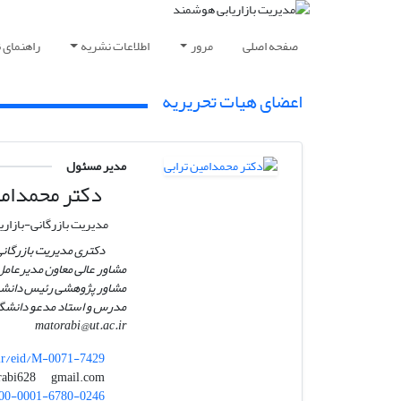
صفحه اصلی
مرور
اطلاعات نشریه
راهنمای 
اعضای هیات تحریریه
مدیر مسئول
دکتر محمدامی
مدیریت بازرگانی-بازاری
دکتری مدیریت بازرگانی،
مشاور عالی معاون مدیرعامل
مشاور پژوهشی رئیس دانشگ
مدرس و استاد مدعو دانشگا
matorabi@ut.ac.ir
.ir/eid/M-0071-7429
gmail.com
torabi628
00-0001-6780-0246