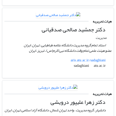
هیات تحریریه
دکتر جمشید صالحی صدقیانی
مدیریت
استاد تمام گروه مدیریت دانشگاه علامه طباطبایی، تهران ،ایران
عضو هیئت علمی تمام وقت دانشگاه نبی اکرم(ص)، تبریز، ایران
aris.atu.ac.ir/sadaghiani
atu.ac.ir
sadaghiani
هیات تحریریه
دکتر زهرا علیپور درویشی
دانشیار، گروه مدیریت ، واحد تهران شمال، دانشگاه آزاد اسلامی،تهران، ایران