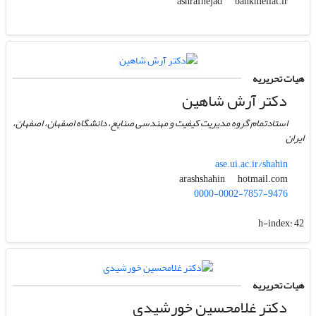
bankmellat.ir
ashrafnejad
هیات تحریریه
دکتر آرش شاهین
استادتمام گروه مدیریت کیفیت و مهندسی صنایع، دانشگاه اصفهان، اصفهان،
ایران
ase.ui.ac.ir/shahin
hotmail.com
arashshahin
0000-0002-7857-9476
h-index:
42
هیات تحریریه
دکتر غلامحسین خورشیدی