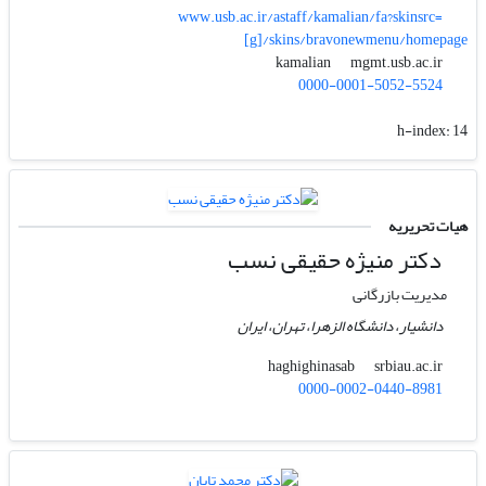
www.usb.ac.ir/astaff/kamalian/fa?skinsrc=
[g]/skins/bravonewmenu/homepage
mgmt.usb.ac.ir
kamalian
0000-0001-5052-5524
h-index:
14
هیات تحریریه
دکتر منیژه حقیقی نسب
مدیریت بازرگانی
دانشیار، دانشگاه الزهرا، تهران، ایران
srbiau.ac.ir
haghighinasab
0000-0002-0440-8981