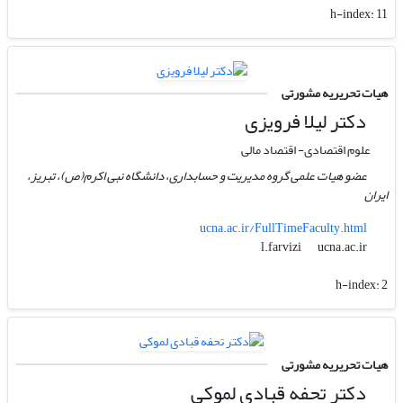
h-index:
11
هیات تحریریه مشورتی
دکتر لیلا فرویزی
علوم اقتصادی- اقتصاد مالی
عضو هیات علمی گروه مدیریت و حسابداری، دانشگاه نبی اکرم(ص)، تبریز،
ایران
ucna.ac.ir/FullTimeFaculty.html
ucna.ac.ir
l.farvizi
h-index:
2
هیات تحریریه مشورتی
دکتر تحفه قبادی لموکی