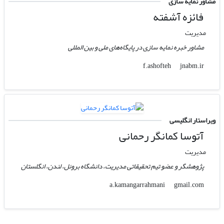
مشاور نمایه سازی
فائزه آشفته
مدیریت
مشاور خبره نمایه سازی در پایگاه‌های ملی و بین المللی
jnabm.ir
f.ashofteh
ویراستار انگلیسی
آتوسا کمانگر رحمانی
مدیریت
پژوهشگر و عضو تیم تحقیقاتی مدیریت، دانشگاه برونل، لندن، انگلستان
gmail.com
a.kamangarrahmani