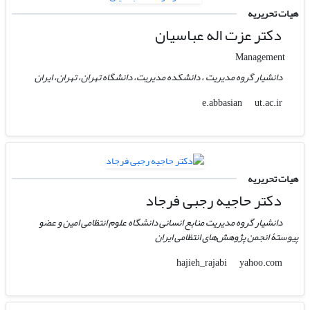
هیات تحریریه
دکتر عزت اله عباسیان
Management
دانشیار گروه مدیریت ، دانشکده مدیریت، دانشگاه تهران، تهران، ایران
ut.ac.ir
e.abbasian
هیات تحریریه
دکتر حاجیه رجبی فرجاد
دانشیار گروه مدیریت منابع انسانی دانشگاه علوم انتظامی امین و عضو
پیوستۀ انجمن پژوهش‌های انتظامی ایران
yahoo.com
hajieh_rajabi