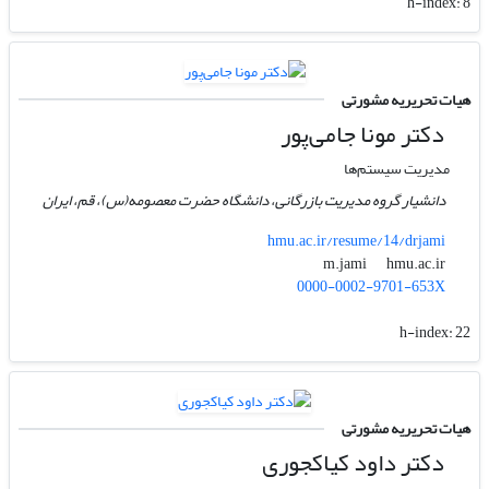
h-index:
8
هیات تحریریه مشورتی
دکتر مونا جامی‌پور
مدیریت سیستم‌ها
دانشیار گروه مدیریت بازرگانی، دانشگاه حضرت معصومه(س)، قم، ایران
hmu.ac.ir/resume/14/drjami
hmu.ac.ir
m.jami
0000-0002-9701-653X
h-index:
22
هیات تحریریه مشورتی
دکتر داود کیاکجوری