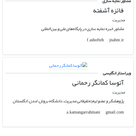
مشاور نمایه سازی
فائزه آشفته
مدیریت
مشاور خبره نمایه سازی در پایگاه‌های ملی و بین المللی
jnabm.ir
f.ashofteh
ویراستار انگلیسی
آتوسا کمانگر رحمانی
مدیریت
پژوهشگر و عضو تیم تحقیقاتی مدیریت، دانشگاه برونل، لندن، انگلستان
gmail.com
a.kamangarrahmani