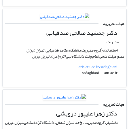
هیات تحریریه
دکتر جمشید صالحی صدقیانی
مدیریت
استاد تمام گروه مدیریت دانشگاه علامه طباطبایی، تهران ،ایران
عضو هیئت علمی تمام وقت دانشگاه نبی اکرم(ص)، تبریز، ایران
aris.atu.ac.ir/sadaghiani
atu.ac.ir
sadaghiani
هیات تحریریه
دکتر زهرا علیپور درویشی
دانشیار، گروه مدیریت ، واحد تهران شمال، دانشگاه آزاد اسلامی،تهران، ایران