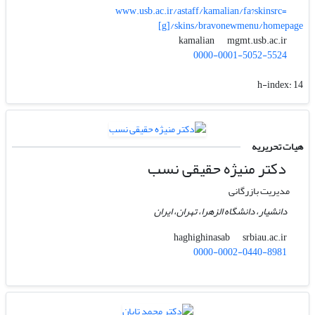
www.usb.ac.ir/astaff/kamalian/fa?skinsrc=
[g]/skins/bravonewmenu/homepage
mgmt.usb.ac.ir
kamalian
0000-0001-5052-5524
h-index:
14
هیات تحریریه
دکتر منیژه حقیقی نسب
مدیریت بازرگانی
دانشیار، دانشگاه الزهرا، تهران، ایران
srbiau.ac.ir
haghighinasab
0000-0002-0440-8981