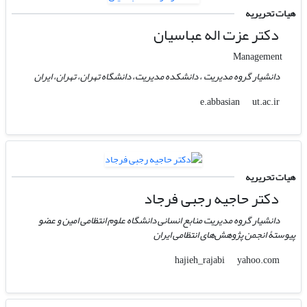
هیات تحریریه
دکتر عزت اله عباسیان
Management
دانشیار گروه مدیریت ، دانشکده مدیریت، دانشگاه تهران، تهران، ایران
ut.ac.ir
e.abbasian
هیات تحریریه
دکتر حاجیه رجبی فرجاد
دانشیار گروه مدیریت منابع انسانی دانشگاه علوم انتظامی امین و عضو
پیوستۀ انجمن پژوهش‌های انتظامی ایران
yahoo.com
hajieh_rajabi