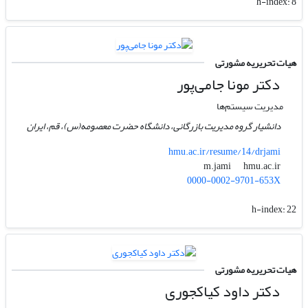
h-index:
8
هیات تحریریه مشورتی
دکتر مونا جامی‌پور
مدیریت سیستم‌ها
دانشیار گروه مدیریت بازرگانی، دانشگاه حضرت معصومه(س)، قم، ایران
hmu.ac.ir/resume/14/drjami
hmu.ac.ir
m.jami
0000-0002-9701-653X
h-index:
22
هیات تحریریه مشورتی
دکتر داود کیاکجوری