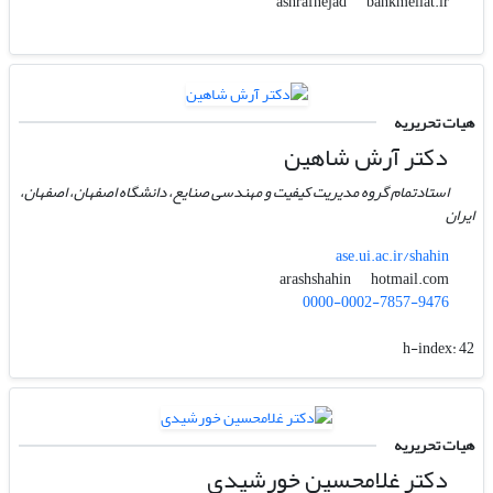
bankmellat.ir
ashrafnejad
هیات تحریریه
دکتر آرش شاهین
استادتمام گروه مدیریت کیفیت و مهندسی صنایع، دانشگاه اصفهان، اصفهان،
ایران
ase.ui.ac.ir/shahin
hotmail.com
arashshahin
0000-0002-7857-9476
h-index:
42
هیات تحریریه
دکتر غلامحسین خورشیدی