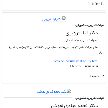
h-index:
11
هیات تحریریه مشورتی
دکتر لیلا فرویزی
علوم اقتصادی- اقتصاد مالی
عضو هیات علمی گروه مدیریت و حسابداری، دانشگاه نبی اکرم(ص)، تبریز،
ایران
ucna.ac.ir/FullTimeFaculty.html
ucna.ac.ir
l.farvizi
h-index:
2
هیات تحریریه مشورتی
دکتر تحفه قبادی لموکی