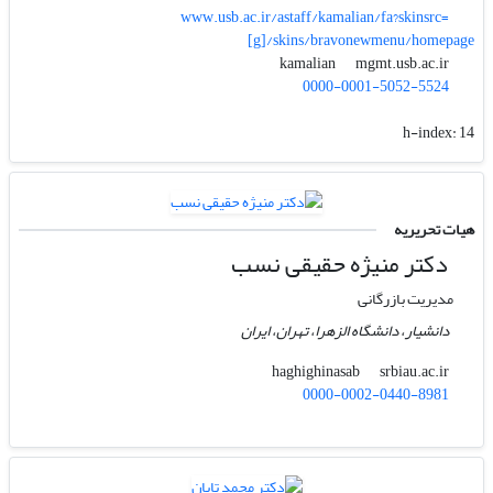
www.usb.ac.ir/astaff/kamalian/fa?skinsrc=
[g]/skins/bravonewmenu/homepage
mgmt.usb.ac.ir
kamalian
0000-0001-5052-5524
h-index:
14
هیات تحریریه
دکتر منیژه حقیقی نسب
مدیریت بازرگانی
دانشیار، دانشگاه الزهرا، تهران، ایران
srbiau.ac.ir
haghighinasab
0000-0002-0440-8981