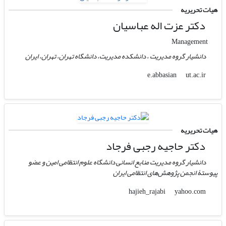
هیات تحریریه
دکتر عزت اله عباسیان
Management
دانشیار گروه مدیریت ، دانشکده مدیریت، دانشگاه تهران، تهران، ایران
ut.ac.ir
e.abbasian
هیات تحریریه
دکتر حاجیه رجبی فرجاد
دانشیار گروه مدیریت منابع انسانی دانشگاه علوم انتظامی امین و عضو
پیوستۀ انجمن پژوهش‌های انتظامی ایران
yahoo.com
hajieh_rajabi