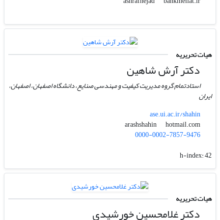
bankmellat.ir
ashrafnejad
هیات تحریریه
دکتر آرش شاهین
استادتمام گروه مدیریت کیفیت و مهندسی صنایع، دانشگاه اصفهان، اصفهان،
ایران
ase.ui.ac.ir/shahin
hotmail.com
arashshahin
0000-0002-7857-9476
h-index:
42
هیات تحریریه
دکتر غلامحسین خورشیدی