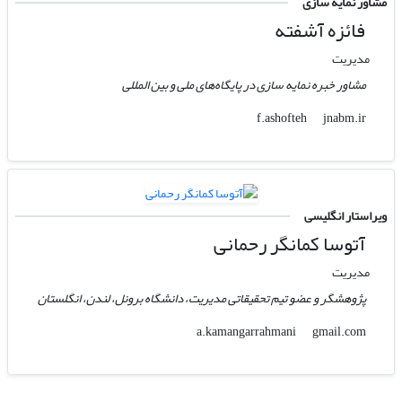
مشاور نمایه سازی
فائزه آشفته
مدیریت
مشاور خبره نمایه سازی در پایگاه‌های ملی و بین المللی
jnabm.ir
f.ashofteh
ویراستار انگلیسی
آتوسا کمانگر رحمانی
مدیریت
پژوهشگر و عضو تیم تحقیقاتی مدیریت، دانشگاه برونل، لندن، انگلستان
gmail.com
a.kamangarrahmani