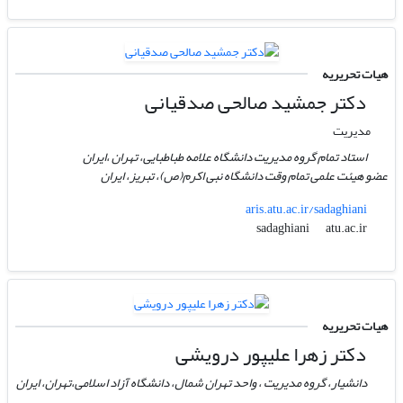
هیات تحریریه
دکتر جمشید صالحی صدقیانی
مدیریت
استاد تمام گروه مدیریت دانشگاه علامه طباطبایی، تهران ،ایران
عضو هیئت علمی تمام وقت دانشگاه نبی اکرم(ص)، تبریز، ایران
aris.atu.ac.ir/sadaghiani
atu.ac.ir
sadaghiani
هیات تحریریه
دکتر زهرا علیپور درویشی
دانشیار، گروه مدیریت ، واحد تهران شمال، دانشگاه آزاد اسلامی،تهران، ایران