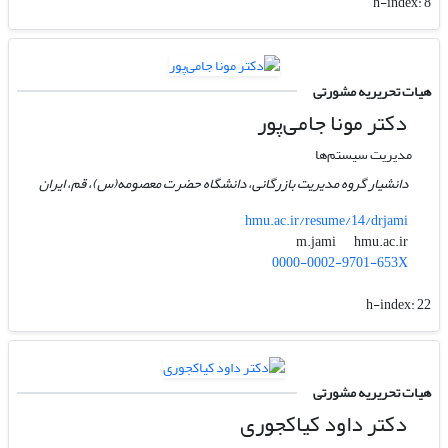
h-index:
8
هیات تحریریه مشورتی
دکتر مونا جامی‌پور
مدیریت سیستم‌ها
دانشیار گروه مدیریت بازرگانی، دانشگاه حضرت معصومه(س)، قم، ایران
hmu.ac.ir/resume/14/drjami
hmu.ac.ir
m.jami
0000-0002-9701-653X
h-index:
22
هیات تحریریه مشورتی
دکتر داود کیاکجوری