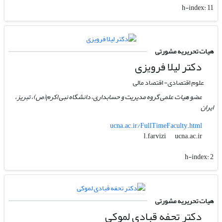
h-index:
11
هیات تحریریه مشورتی
دکتر لیلا فرویزی
علوم اقتصادی- اقتصاد مالی
عضو هیات علمی گروه مدیریت و حسابداری، دانشگاه نبی اکرم(ص)، تبریز،
ایران
ucna.ac.ir/FullTimeFaculty.html
ucna.ac.ir
l.farvizi
h-index:
2
هیات تحریریه مشورتی
دکتر تحفه قبادی لموکی