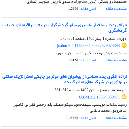
محمدصادق بندگی، آیدین سلام زاده، مهدی تاج پور، منوچهر انصاری
مشاهده مقاله
اصل مقاله
1.79 M
طراحی مدل ساختار تفسیری سفر گردشگران در بحران‌ اقتصادی صنعت
گردشگری
دوره 5، شماره 1، بهار 1403، صفحه
351-373
jnabm.3.2.11235564.35887879073893
حمیدرضا بهادر، وحید مکی زاده، حسین منصوری
مشاهده مقاله
اصل مقاله
2.4 M
ارائه الگوی چند سطحی از پیشران های موثر بر چابکی استراتژیک مبتنی
بر نوآوری در شرکت‌های صادرکننده
دوره 4، شماره 4، زمستان 1402، صفحه
312-331
JABM.3.2.15564.350471
رشید شاداب جوپشتی، سیدمحمود شبگو منصف، یلدا رحمتی غفرانی، کامبیز
شاهرودی، محمد طالقانی
مشاهده مقاله
اصل مقاله
1.82 M