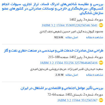
بررسی و مقایسه شاخص‌های ادراک فساد، تراز تجاری، سهولت انجام
کسب‌وکار، سرمایه‌گذاری خارجی و نوسانات صادراتی در کشورهای عضو
سازمان شانگهای
دوره 4، شماره 3، پاییز 1402
JABM.3.2.15564.353695226256546.5641
محمود کیوان بنه کهل، امیر حسین شفیعی نجف آبادی
مشاهده مقاله
اصل مقاله
922.6 K
طراحی مدل صادرات خدمات فنی و مهندسی در صنعت حفاری نفت و گاز
دوره 4، شماره 3، پاییز 1402، صفحه
188-215
JABM.3.2.15564.351256.32578646465416
سعید حیدریان، قنبر امیرنژاد، مریم درویشی، فریدون امیدی
مشاهده مقاله
اصل مقاله
2.31 M
بررسی تأثیر عوامل اجتماعی و اقتصادی بر اشتغال در ایران
دوره 4، شماره 2، تابستان 1402، صفحه
64-72
JABM.3.2.15564.3512565367