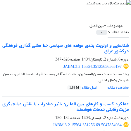
موضوعات =
بین الملل
تعداد مقالات:
7
شناسایی و اولویت بندی مولفه های سیاسی خط مشی گذاری فرهنگی
درکشور عراق
دوره 6، شماره 2، تابستان 1404، صفحه
326-347
JABM.3.2.15564.35125656565197
زیاد محمد سعیدحسین السعدون، عنایت اله آقایی، محمد شهاب احمد الدلفی، محسن
شریعتی کمال آبادی
مشاهده مقاله
اصل مقاله
1.89 M
عملکرد کسب و کارهای بین المللی: تاثیر صادرات با نقش میانجیگری
مزیت رقابتی خدمات هوشمند
دوره 5، شماره 2، تابستان 1403، صفحه
132-150
JABM.3.2.15564.351256.69.5047854984