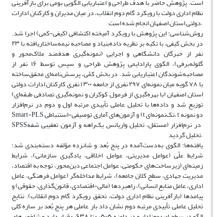
است. پژوهش حاضر با هدف طراحی و اعتباریابی الگویی بومی برای بازآفرینی
نظام اداری دولت با رویکرد گام دوم انقلاب، در میان مدیران و کارکنان ادارات
دولتی استان اصفهان انجام شده است.
روش‌شناسی: این پژوهش با رویکرد آمیخته اکتشافی (کیفی-کمی) اجرا شد.
در بخش کیفی، با تکیه بر نظریه داده‌بنیاد و مصاحبه نیمه‌ساختاریافته با ۲۳
نفر از خبرگان دانشگاهی و اجرایی (نمونه‌گیری هدفمند ملاک‌محور و
گلوله‌برفی)، الگوی پارادایمی پژوهش طراحی و سپس توسط ۱۶ نفر از
مصاحبه‌شوندگان اعتباریابی شد. در بخش کمّی، پرسش‌نامه‌ای محقق‌ساخته
با ۷۸ گویه میان نمونه‌ای ۲۹۷ نفری از جامعه ۱٬۳۰۰ نفری کارکنان ادارات دولتی
استان اصفهان (با بهره‌گیری از فرمول کوکران و نمونه‌گیری تصادفی طبقه‌ای)
توزیع شد و داده‌ها با تحلیل عاملی تأییدی مرتبه اول و دوم در نرم‌افزار
Smart-PLS و آزمون‌های آماری توصیفی-استنباطی (t تک‌نمونه‌ای، t دو نمونه
مستقل، تحلیل واریانس یک‌راهه و آزمون تعقیبی شفه) در نرم‌افزار
SPSS
تحلیل گردید.
یافته‌ها: الگوی به‌دست‌آمده در پنج بُعد و شانزده مؤلفه دسته‌بندی شد:
شرایط علّی (عوامل مدیریتی، عوامل اخلاقی، یادگیری سازمانی)، شرایط
زمینه‌ای (زیرساخت‌های حکومتی، عوامل اجتماعی دین‌محور، توجه به اقتصاد،
مدیریت جهادی، سطح کلان جامعه)، شرایط مداخله‌گر (عوامل فرهنگی، عامل
اداری، عامل منابع انسانی)، راهبردها (مالی-اقتصادی، قانون‌گذاری، حقوقی) و
پیامدها (بازآفرینی نظام اداری دولت، تحقق رویکرد گام دوم انقلاب). نتایج
تحلیل عاملی تأییدی مرتبه دوم نشان داد بار عاملی هر پنج بُعد بر سازه کلی
الگو در سطح ۰٫۰۱ معنادار و در دامنه ۰٫۵۰۵ تا ۰٫۶۳۸ قرار دارد و شاخص‌های