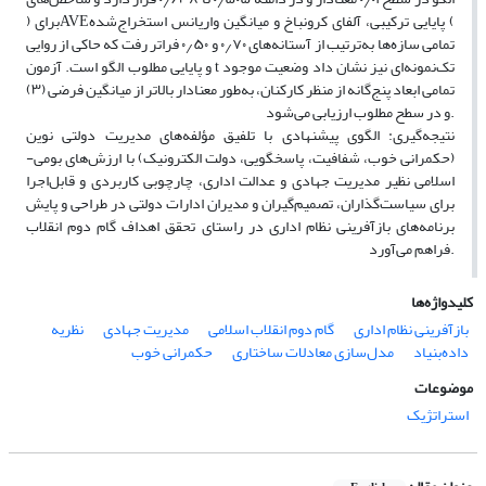
پایایی ترکیبی، آلفای کرونباخ و میانگین واریانس استخراج‌شده (
AVE
) برای
تمامی سازه‌ها به‌ترتیب از آستانه‌های ۰٫۷۰ و ۰٫۵۰ فراتر رفت که حاکی از روایی
و پایایی مطلوب الگو است. آزمون t تک‌نمونه‌ای نیز نشان داد وضعیت موجود
تمامی ابعاد پنج‌گانه از منظر کارکنان، به‌طور معنادار بالاتر از میانگین فرضی (۳)
و در سطح مطلوب ارزیابی می‌شود.
نتیجه‌گیری: الگوی پیشنهادی با تلفیق مؤلفه‌های مدیریت دولتی نوین
(حکمرانی خوب، شفافیت، پاسخگویی، دولت الکترونیک) با ارزش‌های بومی-
اسلامی نظیر مدیریت جهادی و عدالت اداری، چارچوبی کاربردی و قابل‌اجرا
برای سیاست‌گذاران، تصمیم‌گیران و مدیران ادارات دولتی در طراحی و پایش
برنامه‌های بازآفرینی نظام اداری در راستای تحقق اهداف گام دوم انقلاب
فراهم می‌آورد.
کلیدواژه‌ها
بازآفرینی نظام اداری
گام دوم انقلاب اسلامی
مدیریت جهادی
نظریه
داده‌بنیاد
مدل‌سازی معادلات ساختاری
حکمرانی خوب
موضوعات
استراتژیک