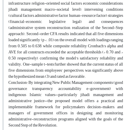
infrastructure, religion-oriented social factors, economic considerations,
jihadi management, macro-societal level), intervening conditions
(cultural factors, administrative factor, human-resource factor), strategies
(financial-economic, legislative, legal), and consequences
(administrative system reconstruction, realization of the Second-Step
approach). Second-order CFA results indicated that all five dimensions
loaded significantly (p < .01) on the overall model, with loadings ranging
from 0.505 to 0.638, while composite reliability, Cronbach's alpha, and
AVE for all constructs exceeded the acceptable thresholds (> 0.70 and >
0.50, respectively), confirming the model's satisfactory reliability and
validity. One-sample t-tests further showed that the current status of all
five dimensions, from employees' perspectives, was significantly above
the hypothesized mean (3) and rated as favorable.
Conclusion: By integrating New Public Management components (good
governance, transparency, accountability, e-government) with
indigenous Islamic values—particularly jihadi management and
administrative justice—the proposed model offers a practical and
implementable framework for policymakers, decision-makers, and
managers of government offices in designing and monitoring
administrative-reconstruction programs aligned with the goals of the
Second Step of the Revolution
.