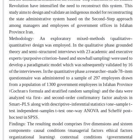
Revolution have intensified the need to reconstruct this system. This
study aims to design and validate an indigenous model for reconstructing
the state administrative system based on the Second-Step approach
among managers and employees of government offices in Isfahan
Province, Iran.
Methodology: An exploratory mixed-methods (qualitative-
quantitative) design was employed. In the qualitative phase, grounded
theory and semi-structured interviews with 23 academic and executive
experts (purposive criterion-based and snowball sampling) were used to
develop a paradigmatic model, which was subsequently validated by 16
of the interviewees. In the quantitative phase, a researcher-made 78-item
questionnaire was administered to a sample of 297 employees drawn
from a population of 1,300 government employees in Isfahan Province
(Cochran's formula and stratified random sampling), and the data were
analyzed via first- and second-order confirmatory factor analysis in
Smart-PLS, along with descriptive-inferential statistics (one-sample t-
test, independent-samples t-test, one-way ANOVA, and Scheffé post-
hoc test) in SPSS.
Findings: The resulting model comprises five dimensions and sixteen
components: causal conditions (managerial factors, ethical factors,
organizational learning), contextual conditions (governmental