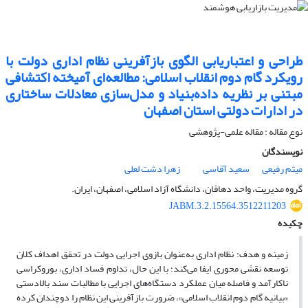
طراحی و اعتباریابی الگوی بازآفرینی نظام اداری دولت با
رویکرد گام دوم انقلاب اسلامی: مطالعه‌ای آمیخته اکتشافی
مبتنی بر نظریه داده‌بنیاد و مدل‌سازی معادلات ساختاری
در ادارات دولتی استان اصفهان
نوع مقاله : مقاله علمی-پژوهشی
نویسندگان
میثم رفیعی
سعید آقاسی
زهرا دشت لعلی
گروه مدیریت، واحد دهاقان، دانشگاه آزاد اسلامی، اصفهان، ایران.
JABM.3.2.15564.3512211203
چکیده
زمینه و هدف: نظام اداری به‌عنوان بازوی اجرایی دولت در تحقق اهداف کلان
توسعه نقشی محوری ایفا می‌کند؛ با این حال، تداوم فساد اداری، بوروکراسی
ناکارآمد و فاصله میان عملکرد دستگاه‌های اجرایی با مطالبات سند بالادستی
«بیانیه گام دوم انقلاب اسلامی»، ضرورت بازآفرینی این نظام را دوچندان کرده