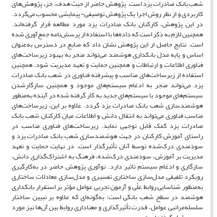
شعب بانک صادرات یزد است. پژوهش حاضر از حیث هدف، جزء پژوهش‌های
کاربردی و از نظر روش اجرا یک پژوهش توصیفی- پیمایشی محسوب می‌گردد.
در این پژوهش، کارکنان بانک صادرات یزد مورد مطالعه قرار گرفته‌اند.
همچنین لازم به ذکر است که داده‌ها با استفاده از پرسش‌نامه جمع‌آوری شده
است. نتایج حاصل از این پژوهش نشان داد که منابع در دسترس به‌عنوان
اساس و پایه مدل بانکداری هوشمند می‌تواند منجر به بهبود زیرساخت‌های
فناوری اطلاعات و ارتباطات و همچنین حمایت و تعهد مدیریت شود. همچنین
استفاده از زیرساخت‌های مناسب و پیشرفته فناوری در شعب بانک صادرات
یزد می‌تواند منجر به ادغام سیستم‌های موجود و همچنین سازگارشدن
سیستم‌های موجود با سیستم‌های جدید به کار گرفته شده در آینده به‌منظور
هوشمندسازی شعب بانک صادرات یزد گردد. علاوه بر این، زیرساخت‌های
مناسب فناوری می‌تواند به انتقال دانش و اطلاعات میان کارکنان شعب بانک
صادرات یزد کمک قابل توجهی نماید. زیرساخت‌های فناوری مناسب در
راستای آموزش کارکنان در جهت هوشمندسازی شعب بانک صادرات یزد و
سودمندی درک‌شده توسط آنان تأثیرگذار است. در نهایت حمایت و تعهد
مدیریت بر آموزش، سودمندی درک‌شده، فرهنگ به اشتراک‌گذاری دانش،
سازگاری و ادغام سیستم تاثیر دارد. نوآوری پژوهش حاضر در به‌کارگیری
رویکرد تلفیقی مدل‌سازی ساختاری تفسیری و مدل‌سازی معادلات ساختاری
به‌منظور شناسایی روابط علّی و آزمون تجربی عوامل مؤثر بر استقرار بانکداری
هوشمند در سطح شعب بانکی است؛ به‌گونه‌ای که علاوه بر تبیین ساختار
سلسله‌مراتبی عوامل، قدرت تأثیرگذاری و معناداری روابط بین آن‌ها نیز مورد