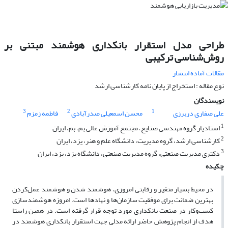
طراحی مدل استقرار بانکداری هوشمند مبتنی بر
روش‌شناسی ترکیبی
مقالات آماده انتشار
نوع مقاله : استخراج از پایان نامه کارشناسی ارشد
نویسندگان
3
2
1
علی صفاری دربرزی
محسن اسمعیلی صدرآبادی
فاطمه زمزم
1
استادیار گروه مهندسی صنایع، مجتمع آموزش عالی بم، بم، ایران
2
کارشناسی ارشد، گروه مدیریت، دانشگاه علم و هنر، یزد، ایران
3
دکتری مدیریت صنعتی، گروه مدیریت صنعتی، دانشگاه یزد، یزد، ایران
چکیده
در محیط بسیار متغیر و رقابتی امروزی، هوشمند شدن و هوشمند عمل‌کردن
بهترین ضمانت برای موفقیت سازمان‌ها و نهادها است. امروزه هوشمندسازی
کسب‌وکار در صنعت بانکداری مورد توجه قرار گرفته است. در همین راستا
هدف از انجام پژوهش حاضر ارائه مدلی جهت استقرار بانکداری هوشمند در