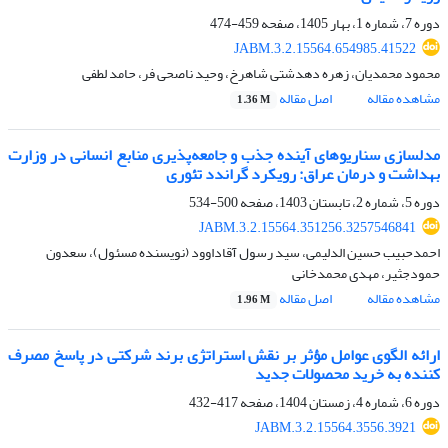
دوره 7، شماره 1، بهار 1405، صفحه
459-474
JABM.3.2.15564.654985.41522
محمود محمدیان، زهره دهدشتی شاهرخ، وحید ناصحی فر، حامد لطفی
مشاهده مقاله
اصل مقاله
1.36 M
مدلسازی سناریوهای آینده جذب و جامعه‌پذیری منابع انسانی در وزارت
بهداشت و درمان عراق: رویکرد گراندد تئوری
دوره 5، شماره 2، تابستان 1403، صفحه
500-534
JABM.3.2.15564.351256.3257546841
احمدحبیب حسین الدلیمی، سید رسول آقاداوود (نویسنده مسئول)، سعدون
حمودجثیر، مهدی محمدخانی
مشاهده مقاله
اصل مقاله
1.96 M
ارائه الگوی عوامل مؤثر بر نقش استراتژی برند شرکتی در پاسخ مصرف
کننده به خرید محصولات جدید
دوره 6، شماره 4، زمستان 1404، صفحه
417-432
JABM.3.2.15564.3556.3921