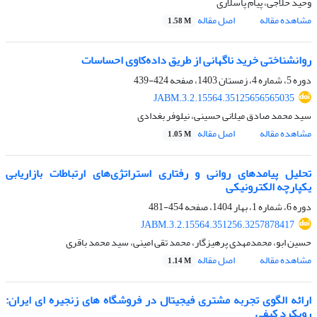
وحید حلاجی، پیام پاسلاری
مشاهده مقاله
اصل مقاله
1.58 M
روانشناختی خرید ناگهانی از طریق داده‌کاوی احساسات
دوره 5، شماره 4، زمستان 1403، صفحه
424-439
JABM.3.2.15564.35125656565035
سید محمد صادق میلانی حسینی، نیلوفر بغدادی
مشاهده مقاله
اصل مقاله
1.05 M
تحلیل پیامدهای روانی و رفتاری استراتژی‌های ارتباطات بازاریابی
یکپارچه الکترونیکی
دوره 6، شماره 1، بهار 1404، صفحه
454-481
JABM.3.2.15564.351256.3257878417
حسین ابو، محمدمهدی پرهیزگار، محمد تقی امینی، سید محمد باقری
مشاهده مقاله
اصل مقاله
1.14 M
ارائه الگوی تجربه مشتری فیجیتال در فروشگاه های زنجیره ای ایران:
رویکرد کیفی