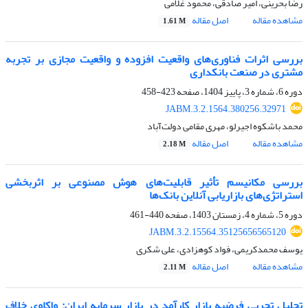
رضا بحرینی، امیر صادقی، محمود غلامی
مشاهده مقاله
اصل مقاله
1.61 M
بررسی اثرات فناوری‌های واقعیت افزوده و واقعیت مجازی بر تجربه
مشتری در صنعت بانکداری
دوره 6، شماره 3، پاییز 1404، صفحه
423-458
JABM.3.2.1564.380256.32971
محمد باشکوه اجیرلو، مهری مقامی دولت‌آباد
مشاهده مقاله
اصل مقاله
2.18 M
بررسی مکانیسم‌ تأثیر قابلیت‌های هوش مصنوعی بر اثربخشی
استراتژی‌های بازاریابی آنلاین بانک‌ها
دوره 5، شماره 4، زمستان 1403، صفحه
440-461
JABM.3.2.15564.35125656565120
یوسف محمدکریمی، فواد کوهزادی، علی شکری
مشاهده مقاله
اصل مقاله
2.11 M
تحلیل تجربی فرضیه بازار کارآمد در بازار سرمایه ایران: واکاوی خلاف