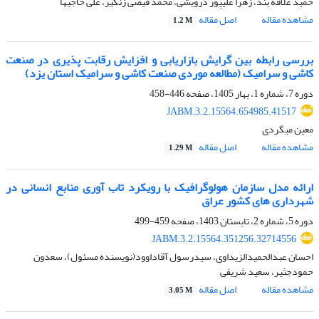
حمید علاقه بند، زهرا علیپور درویشی، محمد فیضی زنگیر، علی حاجیها
مشاهده مقاله
اصل مقاله
1.2 M
بررسی رابطه بین گرایش بازاریابی و افزایش رقابت پذیری در صنعت
کاشی و سرامیک (مطالعه موردی صنعت کاشی و سرامیک استان یزد)
دوره 7، شماره 1، بهار 1405، صفحه
446-458
JABM.3.2.15564.654985.41517
معین میگردی
مشاهده مقاله
اصل مقاله
1.29 M
ارائه مدل سازمان هولوگرافیک با رویکرد تاب آوری منابع انسانی در
شهرداری های کشور عراق
دوره 5، شماره 2، تابستان 1403، صفحه
459-499
JABM.3.2.15564.351256.32714556
احسان عبدالحمیدالزیداوی، سیدرسول آقاداوود(نویسنده مسئول)، سعدون
حمودجثیر، سعید شریفی
مشاهده مقاله
اصل مقاله
3.05 M