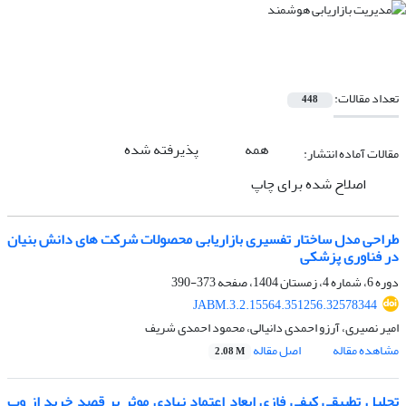
تعداد مقالات:
448
همه
پذیرفته شده
مقالات آماده انتشار:
اصلاح شده برای چاپ
طراحی مدل ساختار تفسیری بازاریابی محصولات شرکت های دانش بنیان
در فناوری پزشکی
دوره 6، شماره 4، زمستان 1404، صفحه
373-390
JABM.3.2.15564.351256.32578344
امیر نصیری، آرزو احمدی دانیالی، محمود احمدی شریف
مشاهده مقاله
اصل مقاله
2.08 M
تحلیل تطبیقی کیفی فازی ابعاد اعتماد نهادی موثر بر قصد خرید از وب