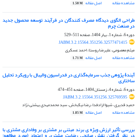
مشاهده مقاله
اصل مقاله
1.58 M
طراحی الگوی دیدگاه مصرف کنندگان در فرآیند توسعه محصول جدید
در صنعت چرم
دوره 6، شماره 1، بهار 1404، صفحه
511-529
JABM.3.2.15564.351256.32577471415
میثم معصومی، علیرضا روستا، احمد عسکری
مشاهده مقاله
اصل مقاله
1.71 M
آیندۀ پژوهی جذب سرمایه‌گذاری در فدراسیون والیبال با رویکرد تحلیل
ساختاری
دوره 6، شماره 4، زمستان 1404، صفحه
451-474
JABM.3.2.15564.351256.325769595
حمید قدیری، شیوا ازادفدا، رضا نیکبخش، سید محمدمهدی بهشتی نژاد
مشاهده مقاله
اصل مقاله
1.85 M
بررسی تأثیر ارزش ویژه ی برند مبتنی بر مشتری بر وفاداری مشتری با
در نظر گرفتن نقش میانجی رضایت مشتری و اعتماد (مورد مطالعه: