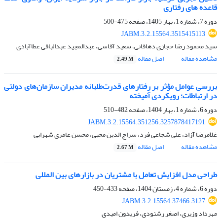
قاعده های رفتاری
دوره 7، شماره 1، بهار 1405، صفحه
475-500
JABM.3.2.15564.3515415113
سید محمود رضا حجازی دهاقانی، سعید آقاسی، عبدالمجید عبدالباقی عطاآبادی
مشاهده مقاله
اصل مقاله
2.49 M
بررسی عوامل مؤثر بر رفتارهای قدرت‌طلبانه مدیران سازمان‌های دولتی
در ارتباطات؛ رویکردی آمیخته
دوره 6، شماره 1، بهار 1404، صفحه
482-510
JABM.3.2.15564.351256.3257878417191
غلامرضا آزاد، علی شجاعی فرد، سراج الدین محبی، محسن عامری شهرابی
مشاهده مقاله
اصل مقاله
2.67 M
طراحی مدل افزایش تعامل با مشتریان در بازارهای بین ‏المللی
دوره 6، شماره 4، زمستان 1404، صفحه
433-450
JABM.3.2.15564.37466.3127
مهرداد وزیری، اصغر رشنودی، فریدون امیدی