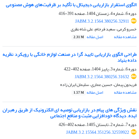
الگوی استقرار بازاریابی دیجیتال با تأکید بر ظرفیت‌های هوش مصنوعی
دوره 6، شماره 4، زمستان 1404، صفحه
391-416
JABM.3.2.1564.380256.32911
خسرو کرمی، سعید فرجام، علی شاه نظری
مشاهده مقاله
اصل مقاله
2.31 M
طراحی الگوی بازاریابی تایید گرا در صنعت لوازم خانگی با رویکرد نظریه
داده بنیاد
دوره 6، شماره 3، پاییز 1404، صفحه
402-422
JABM.3.2.1564.380256.31632
فریدون پیمان، حسین عماری، سلیمان ایران زاده
مشاهده مقاله
اصل مقاله
1.57 M
نقش ویژگی های پیام در بازاریابی توصیه ای الکترونیک از طریق رهبران
ایده. دیدگاه خودافزایی مثبت و منافع اجتماعی
دوره 7، شماره 2، تابستان 1405، صفحه
402-426
JABM.3.2.15564.351256.32559922