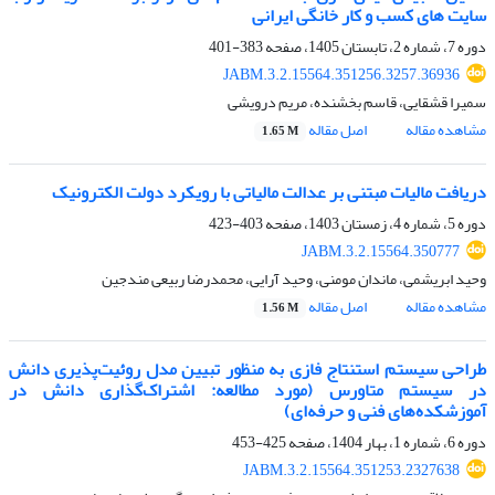
سایت های کسب و کار خانگی ایرانی
دوره 7، شماره 2، تابستان 1405، صفحه
383-401
JABM.3.2.15564.351256.3257.36936
سمیرا قشقایی، قاسم بخشنده، مریم درویشی
مشاهده مقاله
اصل مقاله
1.65 M
دریافت مالیات مبتنی بر عدالت مالیاتی با رویکرد دولت الکترونیک
دوره 5، شماره 4، زمستان 1403، صفحه
403-423
JABM.3.2.15564.350777
وحید ابریشمی، ماندان مومنی، وحید آرایی، محمدرضا ربیعی مندجین
مشاهده مقاله
اصل مقاله
1.56 M
طراحی سیستم استنتاج فازی به منظور تبیین مدل روئیت‌پذیری دانش
در سیستم متاورس (مورد مطالعه: اشتراک‌گذاری دانش در
آموزشکده‌های فنی و حرفه‌ای)
دوره 6، شماره 1، بهار 1404، صفحه
425-453
JABM.3.2.15564.351253.2327638