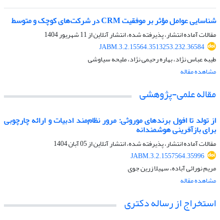
شناسایی عوامل مؤثر بر موفقیت CRM در شرکت‌های کوچک و متوسط
مقالات آماده انتشار، پذیرفته شده، انتشار آنلاین از
11 شهریور 1404
JABM.3.2.15564.3513253.232.36584
طیبه عباس نژاد، بهاره رحیمی نژاد، ملیحه سیاوشی
مشاهده مقاله
مقاله علمی-پژوهشی
از تولد تا افول برندهای موروثی: مرور نظام‌مند ادبیات و ارائه چارچوبی
برای بازآفرینی هوشمندانه
مقالات آماده انتشار، پذیرفته شده، انتشار آنلاین از
05 آبان 1404
JABM.3.2.1557564.35996
مریم نورائی آباده، سهیلا زرین جوی
مشاهده مقاله
استخراج از رساله دکتری