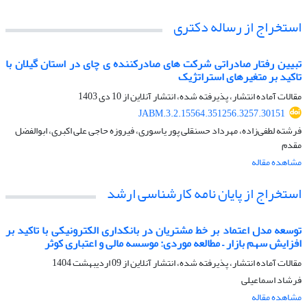
استخراج از رساله دکتری
تبیین رفتار صادراتی شرکت های صادرکننده ی چای در استان گیلان با
تاکید بر متغیرهای استراتژیک
مقالات آماده انتشار، پذیرفته شده، انتشار آنلاین از
10 دی 1403
JABM.3.2.15564.351256.3257.30151
فرشته لطفی‌زاده، مهرداد حسنقلی پور یاسوری، فیروزه حاجی علی اکبری، ابوالفضل
مقدم
مشاهده مقاله
استخراج از پایان نامه کارشناسی ارشد
توسعه مدل اعتماد بر خط مشتریان در بانکداری الکترونیکی با تاکید بر
افزایش سهم بازار – مطالعه موردی: موسسه مالی و اعتباری کوثر
مقالات آماده انتشار، پذیرفته شده، انتشار آنلاین از
09 اردیبهشت 1404
فرشاد اسماعیلی
مشاهده مقاله