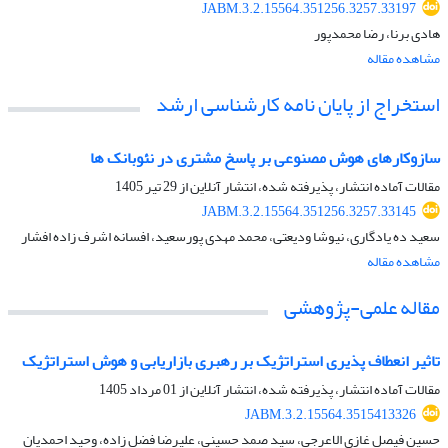
JABM.3.2.15564.351256.3257.33197
هادی برنا، رضا محمدپور
مشاهده مقاله
استخراج از پایان نامه کارشناسی ارشد
سازوکارهای هوش مصنوعی بر پاسخ مشتری در نئوبانک ها
مقالات آماده انتشار، پذیرفته شده، انتشار آنلاین از
29 تیر 1405
JABM.3.2.15564.351256.3257.33145
سعید ده یادگاری، نیوشا ودیعتی، محمد مهدی پورسعید، افسانه اشرف زاده افشار
مشاهده مقاله
مقاله علمی-پژوهشی
تاثیر انعطاف پذیری استراتژیک بر رهبری بازاریابی و هوش استراتژیک
مقالات آماده انتشار، پذیرفته شده، انتشار آنلاین از
01 مرداد 1405
JABM.3.2.15564.3515413326
حسین فیصل غازی الاعرجی، سید صمد حسینی، علیرضا فضل زاده، وحید احمدیان