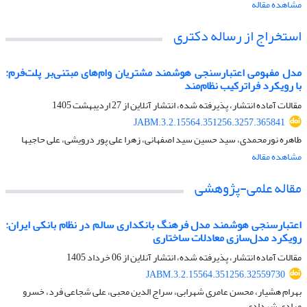
مشاهده مقاله
استخراج از رساله دکتری
مدل مفهومی اعتبارسنجی هوشمند مشتریان وام‌های مبتنی‌بر پلت‌فرم:
با رویکرد فراترکیب نظام‌مند
مقالات آماده انتشار، پذیرفته شده، انتشار آنلاین از
27 اردیبهشت 1405
JABM.3.2.15564.351256.3257.365841
طاهره نورمحمدی، سید حسین سید اصفهانی، زهرا علی پور درویشی، علی حاجیها
مشاهده مقاله
مقاله علمی-پژوهشی
اعتبارسنجی هوشمند مدل فرهنگ بانکداری سالم در نظام بانکی ایران:
رویکرد مدل‌سازی معادلات ساختاری
مقالات آماده انتشار، پذیرفته شده، انتشار آنلاین از
06 خرداد 1405
JABM.3.2.15564.351256.32559730
بهرام هشیار، محسن عامری شهرابی، سراج الدین محبی، علی شجاعی فرد، خسرو
مرادی شهدادی