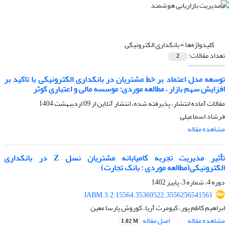
کلیدواژه‌ها =
بانکداری الکترونیکی
تعداد مقالات:
2
توسعه مدل اعتماد بر خط مشتریان در بانکداری الکترونیکی با تاکید بر
افزایش سهم بازار – مطالعه موردی: موسسه مالی و اعتباری کوثر
مقالات آماده انتشار، پذیرفته شده، انتشار آنلاین از
09 اردیبهشت 1404
فرشاد اسماعیلی
مشاهده مقاله
تأثیر مدیریت تجربه کامیابانه مشتریان نسل Z در بانکداری
الکترونیکی(مطالعه موردی : بانک تجارت)
دوره 4، شماره 3، پاییز 1402
JABM.3.2.15564.35369522.3556256541561
ابراهیم کاظم پور، کیومرث آریا، کوروش پارسا معین
مشاهده مقاله
اصل مقاله
1.02 M