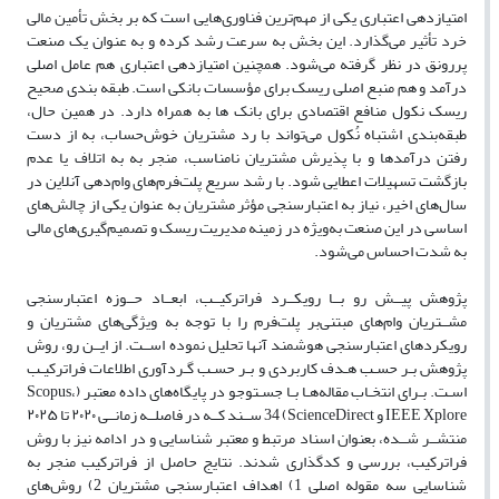
امتیازدهی اعتباری یکی از مهم‌ترین فناوری‌هایی است که بر بخش تأمین مالی
خرد تأثیر می‌گذارد. این بخش به سرعت رشد کرده و به عنوان یک صنعت
پررونق در نظر گرفته می‌شود. همچنین امتیازدهی اعتباری هم عامل اصلی
درآمد و هم منبع اصلی ریسک برای مؤسسات بانکی است. طبقه بندی صحیح
ریسک نکول منافع اقتصادی برای بانک ها به همراه دارد. در همین حال،
طبقه‌بندی اشتباه نُکول می‌تواند با رد مشتریان خوش‌حساب، به از دست
رفتن درآمدها و با پذیرش مشتریان نامناسب، منجر به به اتلاف یا عدم
بازگشت تسهیلات اعطایی ‌شود. با رشد سریع پلت‌فرم‌های وام‌دهی آنلاین در
سال‌های اخیر، نیاز به اعتبارسنجی مؤثر مشتریان به عنوان یکی از چالش‌های
اساسی در این صنعت به‌ویژه در زمینه مدیریت ریسک و تصمیم‌گیری‌های مالی
به شدت احساس می‌شود.
پژوهش پیــش رو بــا رویکــرد فراترکیــب، ابعــاد حــوزه اعتبارسنجی
مشــتریان وام‌های مبتنی‌بر پلت‌فرم را با توجه به ویژگی‎‌های مشتریان و
رویکردهای اعتبارسنجی هوشمند آنها تحلیل نموده اســت. از ایــن رو، روش
پژوهش بـر حسـب هـدف کاربردی و بـر حسـب گـردآوری اطلاعات فراترکیـب
اسـت. بـرای انتخـاب مقاله‌هـا بـا جسـتوجو در پایگاه‌های داده معتبر (Scopus،
IEEE Xplore و ScienceDirect) 34 ســند کــه در فاصلــه زمانــی ۲۰۲۰ تا ۲۰۲۵
منتشــر شــده، بعنوان اسناد مرتبط و معتبر شناسایی و در ادامه نیز با روش
فراترکیب، بررسی و کدگذاری شدند. نتایج حاصل از فراترکیب منجر به
شناسایی سه مقوله اصلی 1) اهداف اعتبارسنجی مشتریان 2) روش‌های