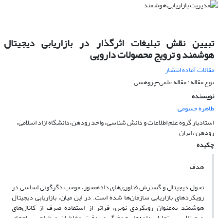
تبیین نقش تبلیغات اثرگذار در بازاریابی دیجیتال
هوشمند و ترویج محصولات دارویی
مقالات آماده انتشار
نوع مقاله : مقاله علمی-پژوهشی
نویسنده
طاهره حسومی
استادیار گروه علم اطلاعات و دانش شناسی، واحد رودهن،دانشگاه ازاد اسلامی،
رودهن ، ایران
چکیده
هدف
تحول دیجیتال و گسترش فناوری‌های داده‌محور، موجب دگرگونی اساسی در
رویکردهای بازاریابی سازمان‌ها شده است. در این میان، بازاریابی دیجیتال
هوشمند به‌عنوان رویکردی نوین، فراتر از استفاده صرف از کانال‌های
دیجیتال، بر تحلیل داده‌ها، هدف‌گیری دقیق مخاطبان و طراحی پیام‌های