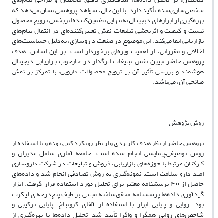
شخصی‌سازی‌شده تأکید دارد. با این حال، شواهد پژوهشی نشان می‌دهد که
بهره‌گیری از ابزارهای دیجیتال به‌تنهایی تضمین‌کننده اثربخشی ترویج محصول
نیست و کیفیت و اثربخشی تبلیغات نقش تعیین‌کننده‌ای در انتقال پیام‌های
بازاریابی ایفا می‌کند. این موضوع در صنعت داروسازی، به‌دلیل حساسیت‌های
اخلاقی و مقرراتی، از اهمیت ویژه‌ای برخوردار است. بر این اساس، هدف
پژوهش حاضر تبیین نقش تبلیغات اثرگذار در چارچوب بازاریابی دیجیتال
هوشمند و بررسی تأثیر آن بر ترویج محصولات دارویی، با تمرکز بر نقش
میانجی آن، می‌باشد.
روش پژوهش
پژوهش حاضر از نظر هدف کاربردی و از نظر رویکرد کمی بوده و با استفاده از
روش توصیفی–پیمایشی انجام شده است. جامعه آماری شامل مدیران و
کارکنان مرتبط با حوزه‌های بازاریابی، فروش و تبلیغات در شرکت داروسازی
امید دارو سلامت است. نمونه‌گیری به روش تصادفی انجام شد و داده‌های
حاصل از ۴۰۰ پرسشنامه معتبر برای تحلیل مورد استفاده قرار گرفت. ابزار
گردآوری داده‌ها پرسشنامه محقق‌ساخته مبتنی بر طیف پنج‌درجه‌ای لیکرت
بود. روایی و پایایی ابزار با استفاده از آلفای کرونباخ، پایایی ترکیبی و
شاخص‌های روایی همگرا و واگرا تأیید شد. تحلیل داده‌ها با بهره‌گیری از