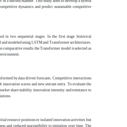
or in a unified manner. This study aims to develop a hybrid
ompetitive dynamics and predict sustainable competitive
 in two sequential stages. In the first stage, historical
ssed and modeled using LSTM and Transformer architectures.
omparative results, the Transformer model is selected as
n environment.
nformed by data driven forecasts. Competitive interactions
h innovation waves, and new entrant entry. To evaluate the
ket share stability, innovation intensity, and resistance to
iations.
tial resource positions or isolated innovation activities, but
ss, and reduced susceptibility to imitation over time. The