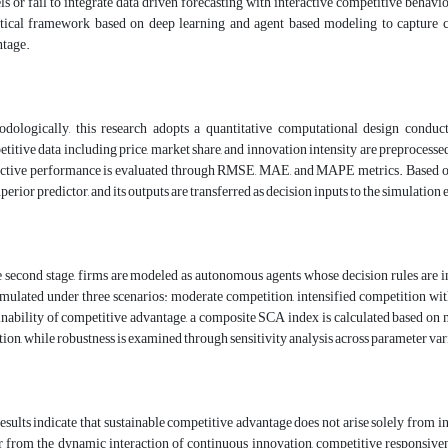
s or fail to integrate data driven forecasting with interactive competitive behavi
tical framework based on deep learning and agent based modeling to capture c
tage.
dologically, this research adopts a quantitative computational design conducted
titive data including price, market share, and innovation intensity are preproce
ctive performance is evaluated through RMSE, MAE, and MAPE metrics. Based on c
uperior predictor, and its outputs are transferred as decision inputs to the simulatio
e second stage, firms are modeled as autonomous agents whose decision rules are i
imulated under three scenarios: moderate competition, intensified competition wit
inability of competitive advantage, a composite SCA index is calculated based on mar
tion, while robustness is examined through sensitivity analysis across parameter var
esults indicate that sustainable competitive advantage does not arise solely from ini
r from the dynamic interaction of continuous innovation, competitive responsivene