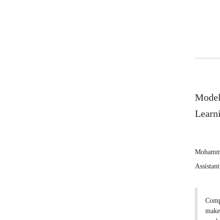
Model
Learn
Mohamma
Assistant
Compe
make 