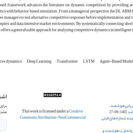
sed framework advances the literature on dynamic competition by providing an
tics with behavior based simulation. From a managerial perspective, the DL ABM fr
es managers to test alternative competitive responses before implementation and to
mplex and data intensive market environments. By systematically connecting short 
 offers a generalizable approach for analyzing competitive dynamics in intelligen
ive dynamics
Deep Learning
Transformer
LSTM
Agent-Based Mode
اشت
ریابی هوشمند،
برای 
This work is licensed under a
Creative
شد
مشتر
1402-09-27
Commons Attribution-NonCommercial
ینه شماره های قبلی
زه تجارت هوشمند و