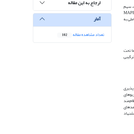
ارجاع به این مقاله
، سهم
آوری پس از پیش‌پردازش با استفاده از مدل‌های LSTM و Transformer پیش‌بینی شدند و عملکرد آن‌ها با معیارهای RMSE، MAE و MAPE
آمار
ندعاملی به
تعداد مشاهده مقاله
102
ها تحت
رکیبی
دپذیری
یوهای
ام‌مند
امدهای
شنهاد