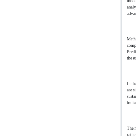
model
analy
advan
Metho
compe
Predi
the s
In th
are s
susta
imita
The r
rathe