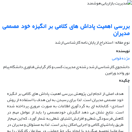
بررسی اهمیت پاداش های کلامی بر انگیزه خود مصممی
مدیران
نوع مقاله : استخراج از پایان نامه کارشناسی ارشد
نویسنده
مژده قوامی
دانشجوی کارشناسی ارشد رشته ی مدیریت کسب و کار گرایش فناوری دانشگاه پیام
نور واحد ورامین
چکیده
هدف اصلی از انجام این پژوهش بررسی اهمیت پاداش های کلامی بر انگیزه
خود مصممی مدیران است. لذا برای رسیدن به این هدف با استفاده از روش
اسنادی- کتابخانه ای به گردآوری اطلاعات به صورت مروری پرداخته شده
است. نتایج نشان می دهد انگیزش خودمصممی را باید از عوامل مهم در
کاهش فرسودگی شغلی و افزایش اشتیاق شغلی به شمار آورد، که این مهم از
طریق پاداش­های کلامی و اجرایی امکان پذیر است. لذا به مسئولان و مدیران در
سازمان­ها توصیه می­گردد با ایجاد یک جوّ حمایتی در سازمان کارکنان را به