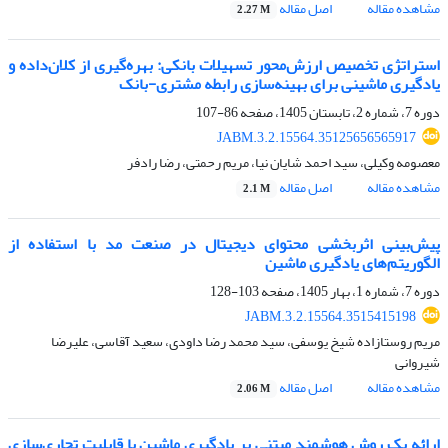
مشاهده مقاله
اصل مقاله
2.27 M
استراتژی تخصیص ارزش‌محور تسهیلات بانکی: بهره‌گیری از کلان‌داده و
یادگیری ماشینی برای بهینه‌سازی رابطه مشتری-بانک
دوره 7، شماره 2، تابستان 1405، صفحه
86-107
JABM.3.2.15564.35125656565917
معصومه وکیلی، سید احمد شایان نیا، مریم رحمتی، رضا رادفر
مشاهده مقاله
اصل مقاله
2.1 M
پیش‌بینی اثربخشی محتوای دیجیتال در صنعت مد با استفاده از
الگوریتم‌های یادگیری ماشین
دوره 7، شماره 1، بهار 1405، صفحه
103-128
JABM.3.2.15564.3515415198
مریم روستازاده شیخ یوسفی، سید محمد رضا داودی، سعید آقاسی، علیرضا
شیروانی
مشاهده مقاله
اصل مقاله
2.06 M
ارائه یک روش هوشمند مبتنی بر یادگیری ماشین با قابلیت تجاری‌سازی