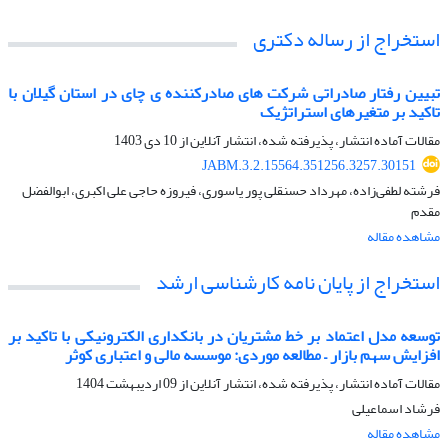
استخراج از رساله دکتری
تبیین رفتار صادراتی شرکت های صادرکننده ی چای در استان گیلان با
تاکید بر متغیرهای استراتژیک
مقالات آماده انتشار، پذیرفته شده، انتشار آنلاین از
10 دی 1403
JABM.3.2.15564.351256.3257.30151
فرشته لطفی‌زاده، مهرداد حسنقلی پور یاسوری، فیروزه حاجی علی اکبری، ابوالفضل
مقدم
مشاهده مقاله
استخراج از پایان نامه کارشناسی ارشد
توسعه مدل اعتماد بر خط مشتریان در بانکداری الکترونیکی با تاکید بر
افزایش سهم بازار – مطالعه موردی: موسسه مالی و اعتباری کوثر
مقالات آماده انتشار، پذیرفته شده، انتشار آنلاین از
09 اردیبهشت 1404
فرشاد اسماعیلی
مشاهده مقاله