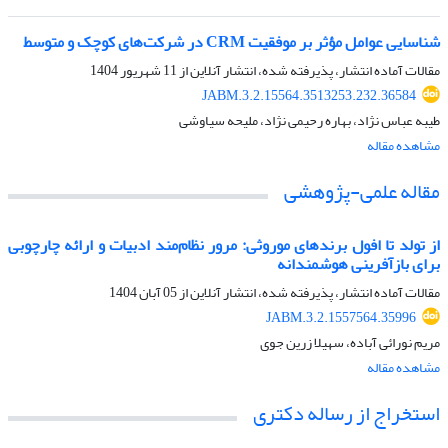
شناسایی عوامل مؤثر بر موفقیت CRM در شرکت‌های کوچک و متوسط
مقالات آماده انتشار، پذیرفته شده، انتشار آنلاین از
11 شهریور 1404
JABM.3.2.15564.3513253.232.36584
طیبه عباس نژاد، بهاره رحیمی نژاد، ملیحه سیاوشی
مشاهده مقاله
مقاله علمی-پژوهشی
از تولد تا افول برندهای موروثی: مرور نظام‌مند ادبیات و ارائه چارچوبی
برای بازآفرینی هوشمندانه
مقالات آماده انتشار، پذیرفته شده، انتشار آنلاین از
05 آبان 1404
JABM.3.2.1557564.35996
مریم نورائی آباده، سهیلا زرین جوی
مشاهده مقاله
استخراج از رساله دکتری