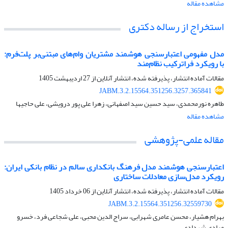
مشاهده مقاله
استخراج از رساله دکتری
مدل مفهومی اعتبارسنجی هوشمند مشتریان وام‌های مبتنی‌بر پلت‌فرم:
با رویکرد فراترکیب نظام‌مند
مقالات آماده انتشار، پذیرفته شده، انتشار آنلاین از
27 اردیبهشت 1405
JABM.3.2.15564.351256.3257.365841
طاهره نورمحمدی، سید حسین سید اصفهانی، زهرا علی پور درویشی، علی حاجیها
مشاهده مقاله
مقاله علمی-پژوهشی
اعتبارسنجی هوشمند مدل فرهنگ بانکداری سالم در نظام بانکی ایران:
رویکرد مدل‌سازی معادلات ساختاری
مقالات آماده انتشار، پذیرفته شده، انتشار آنلاین از
06 خرداد 1405
JABM.3.2.15564.351256.32559730
بهرام هشیار، محسن عامری شهرابی، سراج الدین محبی، علی شجاعی فرد، خسرو
مرادی شهدادی