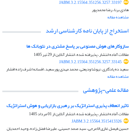
JABM.3.2.15564.351256.3257.33197
هادی برنا، رضا محمدپور
مشاهده مقاله
استخراج از پایان نامه کارشناسی ارشد
سازوکارهای هوش مصنوعی بر پاسخ مشتری در نئوبانک ها
مقالات آماده انتشار، پذیرفته شده، انتشار آنلاین از
29 تیر 1405
JABM.3.2.15564.351256.3257.33145
سعید ده یادگاری، نیوشا ودیعتی، محمد مهدی پورسعید، افسانه اشرف زاده افشار
مشاهده مقاله
مقاله علمی-پژوهشی
تاثیر انعطاف پذیری استراتژیک بر رهبری بازاریابی و هوش استراتژیک
مقالات آماده انتشار، پذیرفته شده، انتشار آنلاین از
01 مرداد 1405
JABM.3.2.15564.3515413326
حسین فیصل غازی الاعرجی، سید صمد حسینی، علیرضا فضل زاده، وحید احمدیان