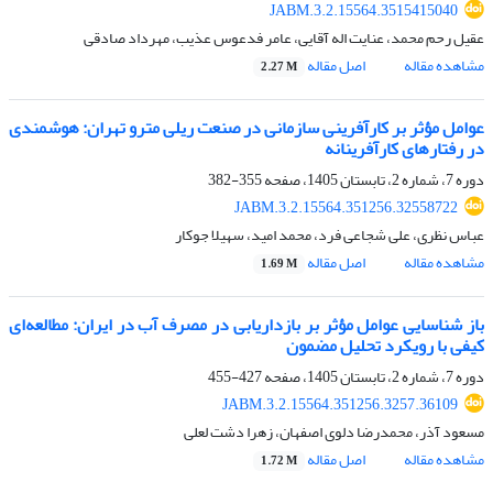
JABM.3.2.15564.3515415040
عقیل رحم محمد، عنایت اله آقایی، عامر فدعوس عذیب، مهرداد صادقی
مشاهده مقاله
اصل مقاله
2.27 M
عوامل مؤثر بر کارآفرینی سازمانی در صنعت ریلی مترو تهران: هوشمندی
در رفتارهای کارآفرینانه
دوره 7، شماره 2، تابستان 1405، صفحه
355-382
JABM.3.2.15564.351256.32558722
عباس نظری، علی شجاعی فرد، محمد امید، سهیلا جوکار
مشاهده مقاله
اصل مقاله
1.69 M
باز شناسایی عوامل مؤثر بر بازداریابی در مصرف آب در ایران: مطالعه‌ای
کیفی با رویکرد تحلیل مضمون
دوره 7، شماره 2، تابستان 1405، صفحه
427-455
JABM.3.2.15564.351256.3257.36109
مسعود آذر، محمدرضا دلوی اصفهان، زهرا دشت لعلی
مشاهده مقاله
اصل مقاله
1.72 M