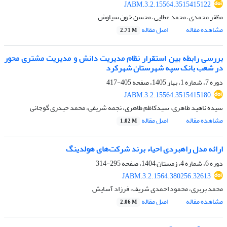
JABM.3.2.15564.3515415122
مظفر محمدی، محمد عطایی، محسن خون سیاوش
مشاهده مقاله
اصل مقاله
2.71 M
بررسی رابطه بین استقرار نظام مدیریت دانش و مدیریت مشتری محور
در شعب بانک سپه شهرستان شهرکرد
دوره 7، شماره 1، بهار 1405، صفحه
405-417
JABM.3.2.15564.3515415180
سیده ناهید طاهری، سیدکاظم طاهری، نجمه شریفی، محمد حیدری گوجانی
مشاهده مقاله
اصل مقاله
1.02 M
ارائه مدل راهبردی احیاء برند شرکت‌های هولدینگ
دوره 6، شماره 4، زمستان 1404، صفحه
295-314
JABM.3.2.1564.380256.32613
محمد بربری، محمود احمدی شریف، فرزاد آسایش
مشاهده مقاله
اصل مقاله
2.06 M