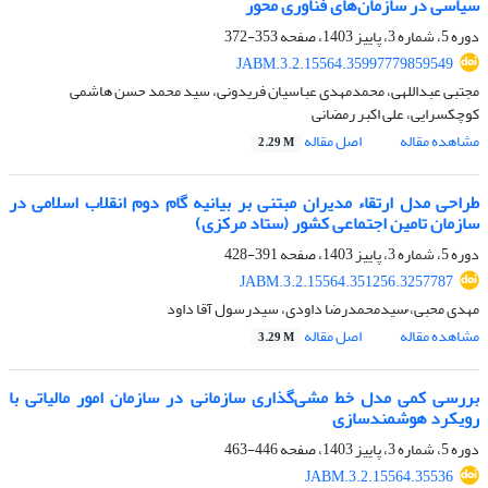
سیاسی در سازمان‌های فناوری محور
دوره 5، شماره 3، پاییز 1403، صفحه
353-372
JABM.3.2.15564.35997779859549
مجتبی عبداللهی، محمدمهدی عباسیان فریدونی، سید محمد حسن هاشمی
کوچکسرایی، علی اکبر رمضانی
مشاهده مقاله
اصل مقاله
2.29 M
طراحی مدل ارتقا‌ء مدیران مبتنی بر بیانیه گام دوم انقلاب اسلامی در
سازمان تامین اجتماعی کشور (ستاد مرکزی)
دوره 5، شماره 3، پاییز 1403، صفحه
391-428
JABM.3.2.15564.351256.3257787
مهدی محبی، ُسیدمحمدرضا داودی، سیدرسول آقا داود
مشاهده مقاله
اصل مقاله
3.29 M
بررسی کمی مدل خط مشی‌گذاری سازمانی در سازمان امور مالیاتی با
رویکرد هوشمندسازی
دوره 5، شماره 3، پاییز 1403، صفحه
446-463
JABM.3.2.15564.35536