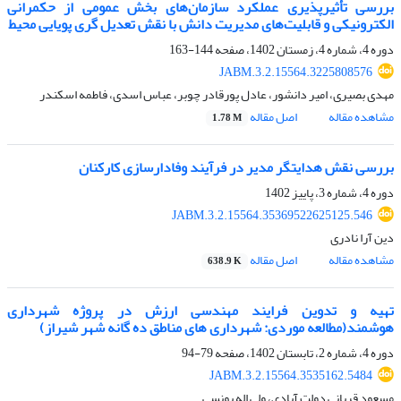
بررسی تأثیرپذیری عملکرد سازمان‌های بخش عمومی از حکمرانی
الکترونیکی و قابلیت‌های مدیریت دانش با نقش تعدیل گری پویایی محیط
دوره 4، شماره 4، زمستان 1402، صفحه
144-163
JABM.3.2.15564.3225808576
مهدی بصیری، امیر دانشور، عادل پورقادر چوبر، عباس اسدی، فاطمه اسکندر
مشاهده مقاله
اصل مقاله
1.78 M
بررسی نقش هدایتگر مدیر در فرآیند وفادارسازی کارکنان
دوره 4، شماره 3، پاییز 1402
JABM.3.2.15564.35369522625125.546
دین آرا نادری
مشاهده مقاله
اصل مقاله
638.9 K
تهیه و تدوین فرایند مهندسی ارزش در پروژه شهرداری‌
هوشمند(مطالعه موردی: شهرداری های مناطق ده گانه شهر شیراز)
دوره 4، شماره 2، تابستان 1402، صفحه
79-94
JABM.3.2.15564.3535162.5484
مسعود قربانی دولت آبادی، ولی اله یونسی