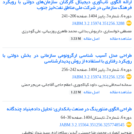
ارائه الگوی تاب‌آوری دیجیتال کارکنان سازمان‌های دولتی با رویکرد
فرهنگ سازمانی در شرکت ملی مناطق نفت‌خیز جنوب
دوره 6، شماره 3، پاییز 1404، صفحه
206-241
JABM.3.2.15974.351256.3288
مصطفی خوانساری، داریوش بداغی، محمد طاهری روزبهانی، علی گودرزی
مشاهده مقاله
اصل مقاله
3.53 M
طراحی مدل آسیب شناسی ارگرونومی سازمانی در بخش دولتی با
رویکرد رفتاری با استفاده از روش پدیدارشناسی
دوره 6، شماره 3، پاییز 1404، صفحه
242-256
JABM.3.2.15974.351256.1256
سمانه اسحاقی بندپی، داود کیاکجوری، اعظم حاجی آقاجانی، مریم رحمتی
مشاهده مقاله
اصل مقاله
1.22 M
طراحی الگوی منتورینگ در صنعت بانکداری: تحلیل داده‌بنیاد چندگانه
دوره 6، شماره 2، تابستان 1404، صفحه
30-64
JABM.3.2.15564.351256.3257748545
منوچهر انصاری، محمدرضا حسینی، آیدین سلام زاده، سید پندار توفیقی