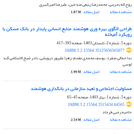
روح اله بحرینی، محمدرضا ربیعی مندجین، علیرضا امیرکبیری
مشاهده مقاله
اصل مقاله
1.87 M
طراحی الگوی بهره وری هوشمند منابع انسانی پایدار در بانک مسکن با
رویکرد آمیخته
دوره 5، شماره 2، تابستان 1403، صفحه
393-417
JABM.3.2.15564.35125656565077
ندا جمالی منفرد، یوسف محمدی مقدم، زهرا علیپور درویشی، نادر شیخ الاسلامی کند
لوسی
مشاهده مقاله
اصل مقاله
1.99 M
مسئولیت اجتماعی و تعهد سازمانی در بانکداری هوشمند
دوره 5، شماره 1، بهار 1403، صفحه
45-65
JABM.3.2.15564.3515434.64565
حاجیه رجبی فرجاد
مشاهده مقاله
اصل مقاله
2.54 M