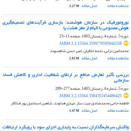
مشاهده مقاله
اصل مقاله
2.27 M
نورومورفیک در سازمان هوشمند: بازسازی فرآیندهای تصمیم‌گیری
هوش مصنوعی با الهام از مغز هشت پا
دوره 5، شماره 4، زمستان 1403، صفحه
11-23
JABM.3.2.15564.3599778595842558
محمدامین ترابی، نجمه جلالیان، امیر حسن شاهسوند
مشاهده مقاله
اصل مقاله
2.02 M
بررسی تأثیر تعارض منافع بر ارتقای شفافیت اداری و کاهش فساد
سازمانی
دوره 5، شماره 4، زمستان 1403، صفحه
277-289
JABM.3.2.15564.3584353454486425
فاطمه حاجی محمدصادق چیت ساز، مهدی هداوند، شاهین اسماعیل پور فداکار
مشاهده مقاله
اصل مقاله
1.47 M
واکنش سرمایه‌گذاران نسبت به پایداری اجزای سود با رویکرد ارتباطات