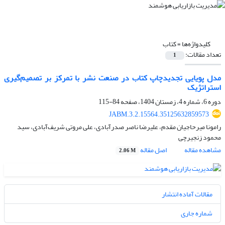
کلیدواژه‌ها =
کتاب
تعداد مقالات:
1
مدل پویایی تجدیدچاپ کتاب در صنعت نشر با تمرکز بر تصمیم‌گیری
استراتژیک
دوره 6، شماره 4، زمستان 1404، صفحه
84-115
JABM.3.2.15564.35125632859573
رامونا میرحاجیان مقدم، علیرضا ناصر صدرآبادی، علی مروتی شریف‌آبادی، سید
محمود زنجیرچی
مشاهده مقاله
اصل مقاله
2.06 M
مقالات آماده انتشار
شماره جاری