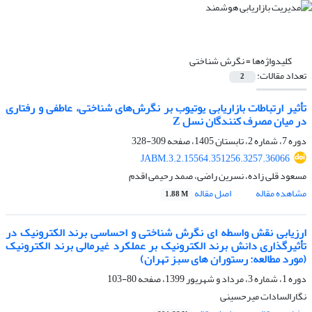
کلیدواژه‌ها =
نگرش شناختی
تعداد مقالات:
2
تأثیر ارتباطات بازاریابی یوتیوب بر نگرش‌های شناختی، عاطفی و رفتاری
در میان مصرف کنندگان نسل Z
دوره 7، شماره 2، تابستان 1405، صفحه
309-328
JABM.3.2.15564.351256.3257.36066
مسعود قلی زاده، نسرین راضی، صمد رحیمی اقدم
مشاهده مقاله
اصل مقاله
1.88 M
ارزیابی نقش واسطه ای نگرش شناختی و احساسی برند الکترونیک در
تأثیرگذاری دانش برند الکترونیک بر عملکرد غیرمالی برند الکترونیک
(مورد مطالعه: رستوران های سبز تهران)
دوره 1، شماره 3، مرداد و شهریور 1399، صفحه
80-103
نگارالسادات میرحسینی