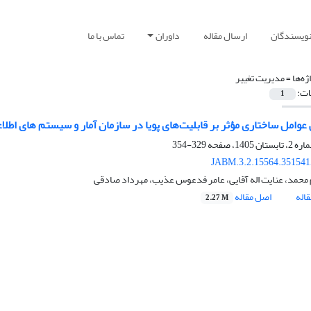
نویسندگان
ارسال مقاله
داوران
تماس با ما
ژه‌ها =
مدیریت تغییر
ات:
1
عوامل ساختاری مؤثر بر قابلیت‌های پویا در سازمان آمار و سیستم های اطلا
329-354
JABM.3.2.15564.351541
محمد، عنایت اله آقایی، عامر فدعوس عذیب، مهرداد صادقی
اله
اصل مقاله
2.27 M