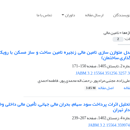
نویسندگان
ارسال مقاله
داوران
تماس با ما
ژه‌ها =
تامین مالی
ات:
2
دل متوازن سازی تامین مالی زنجیره تامین ساخت و ساز مسکن با روی
ذاری ساختمان)
150-171
JABM.3.2.15564.351256.3257.
لی زاده، مجتبی مرادپور، رحمت اله محمدی پور، فاطمه احمدی
اله
اصل مقاله
3.05 M
تحلیل اثرات پرداخت سود سهام، بحران مالی جهانی، تأمین مالی داخلی
دار تهران
207-239
JABM.3.2.15564.359974