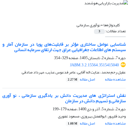
کلیدواژه‌ها =
نوآوری سازمانی
تعداد مقالات:
3
شناسایی عوامل ساختاری مؤثر بر قابلیت‌های پویا در سازمان آمار و
سیستم های اطلاعات جغرافیایی عراق جهت ارتقای سرمایه انسانی
دوره 7، شماره 2، تابستان 1405، صفحه
329-354
JABM.3.2.15564.3515415040
عقیل رحم محمد، عنایت اله آقایی، عامر فدعوس عذیب، مهرداد صادقی
مشاهده مقاله
اصل مقاله
2.27 M
نقش استراتژی های مدیریت دانش بر یادگیری سازمانی ، نو آوری
سازمانی و تسهیم دانش در سازمان
دوره 2، شماره 5، آذر و دی 1400، صفحه
179-199
وحید قلیپور، ابوالفضل بهروزی، مسعود غفوری
مشاهده مقاله
اصل مقاله
1.08 M