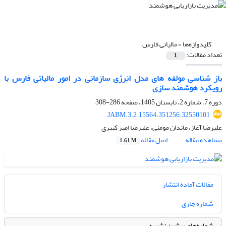
کلیدواژه‌ها =
مالیاتی فارس
تعداد مقالات:
1
باز شناسی مولفه های مدل انرژی سازمانی در امور مالیاتی فارس با
رویکرد هوشمند سازی
دوره 7، شماره 2، تابستان 1405، صفحه
286-308
JABM.3.2.15564.351256.32550101
علیرضا آغاز، ماندان مومنی، علیرضا امیر کبیری
مشاهده مقاله
اصل مقاله
1.61 M
مقالات آماده انتشار
شماره جاری
شماره‌های پیشین نشریه