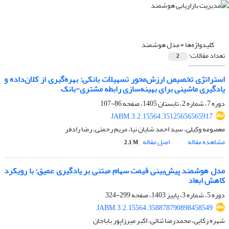
کلیدواژه‌ها =
مدل هوشمند
تعداد مقالات:
2
استراتژی تخصیص ارزش‌محور تسهیلات بانکی: بهره‌گیری از کلان‌داده و
یادگیری ماشینی برای بهینه‌سازی رابطه مشتری-بانک
دوره 7، شماره 2، تابستان 1405، صفحه
86-107
JABM.3.2.15564.35125656565917
معصومه وکیلی، سید احمد شایان نیا، مریم رحمتی، رضا رادفر
مشاهده مقاله
اصل مقاله
2.1 M
مدل هوشمند پیش‌بینی قیمت سهام مبتنی بر یادگیری عمیق: با رویکرد
کاهش ابعاد
دوره 5، شماره 3، پاییز 1403، صفحه
299-324
JABM.3.2.15564.358878790898458549
شهره زکایی، محمدرضا ثنائی، اکبر میرزاپور باباجان