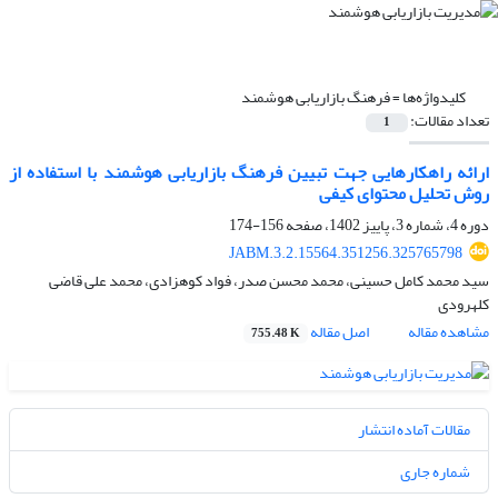
کلیدواژه‌ها =
فرهنگ بازاریابی هوشمند
تعداد مقالات:
1
ارائه راهکارهایی جهت تبیین فرهنگ بازاریابی هوشمند با استفاده از
روش تحلیل محتوای کیفی
دوره 4، شماره 3، پاییز 1402، صفحه
156-174
JABM.3.2.15564.351256.325765798
سید محمد کامل حسینی، محمد محسن صدر، فواد کوهزادی، محمد علی قاضی
کلهرودی
مشاهده مقاله
اصل مقاله
755.48 K
مقالات آماده انتشار
شماره جاری