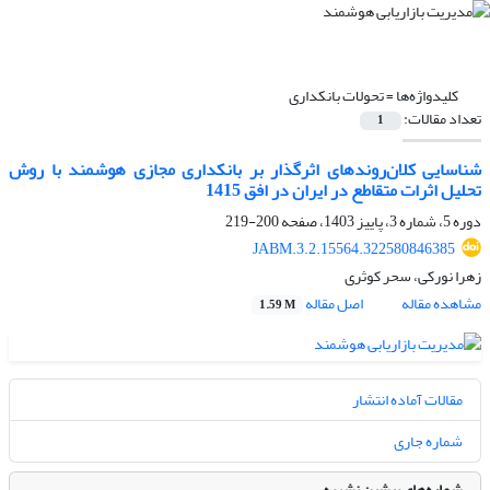
کلیدواژه‌ها =
تحولات بانکداری
تعداد مقالات:
1
شناسایی کلان‌روندهای اثرگذار بر بانکداری مجازی هوشمند با روش
تحلیل اثرات متقاطع در ایران در افق 1415
دوره 5، شماره 3، پاییز 1403، صفحه
200-219
JABM.3.2.15564.322580846385
زهرا نورکی، سحر کوثری
مشاهده مقاله
اصل مقاله
1.59 M
مقالات آماده انتشار
شماره جاری
شماره‌های پیشین نشریه