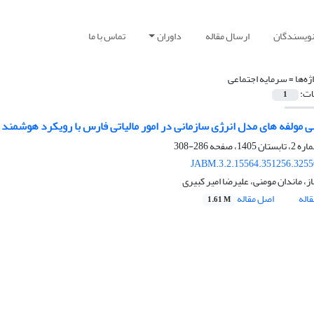
نویسندگان
ارسال مقاله
داوران
تماس با ما
ژه‌ها =
سرمایه اجتماعی
ات:
1
ی مولفه های مدل انرژی سازمانی در امور مالیاتی فارس با رویکرد هوشمند
286-308
JABM.3.2.15564.351256.3255
ز، ماندان مومنی، علیرضا امیر کبیری
اله
اصل مقاله
1.61 M