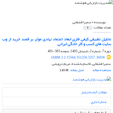
نویسنده =
سمیرا قشقایی
تعداد مقالات:
1
تحلیل تطبیقی کیفی فازی ابعاد اعتماد نهادی موثر بر قصد خرید از وب
سایت های کسب و کار خانگی ایرانی
دوره 7، شماره 2، تابستان 1405، صفحه
383-401
JABM.3.2.15564.351256.3257.36936
سمیرا قشقایی، قاسم بخشنده، مریم درویشی
مشاهده مقاله
اصل مقاله
1.65 M
مقالات آماده انتشار
شماره جاری
شماره‌های پیشین نشریه