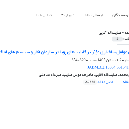
نویسندگان
ارسال مقاله
داوران
تماس با ما
ده =
عنایت اله آقایی
ات:
1
عوامل ساختاری مؤثر بر قابلیت‌های پویا در سازمان آمار و سیستم های اطلا
329-354
JABM.3.2.15564.351541
محمد، عنایت اله آقایی، عامر فدعوس عذیب، مهرداد صادقی
اله
اصل مقاله
2.27 M