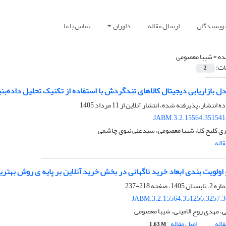
نویسندگان
ارسال مقاله
داوران
تماس با ما
ده =
شیبا معصومی
ات:
2
ل بازاریابی دیجیتال کالاهای تندگردش با استفاده از تکنیک تحلیل داده‌بنی
ده انتشار، پذیرفته شده، انتشار آنلاین از
11 مرداد 1405
JABM.3.2.15564.351541
ری کلیج کلا، شیبا معصومی، سیدعلی نبوی چاشمی
اله
اولویت بندی ابعاد خرید ناگهانی در بخش خرید آنلاین بر پایه ی روش بهتری
218-237
JABM.3.2.15564.351256.3257.
ی، مهدی روح الامینی، شیبا معصومی
اله
اصل مقاله
1.63 M