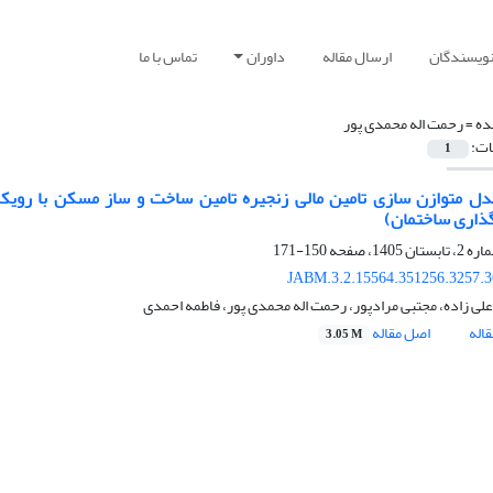
نویسندگان
ارسال مقاله
داوران
تماس با ما
ده =
رحمت اله محمدی پور
ات:
1
دل متوازن سازی تامین مالی زنجیره تامین ساخت و ساز مسکن با روی
ذاری ساختمان)
150-171
JABM.3.2.15564.351256.3257.
لی زاده، مجتبی مرادپور، رحمت اله محمدی پور، فاطمه احمدی
اله
اصل مقاله
3.05 M