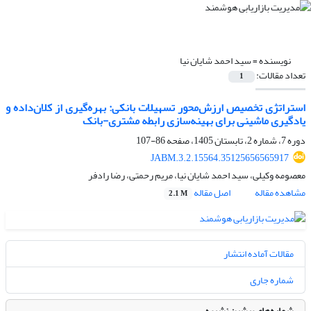
نویسنده =
سید احمد شایان نیا
تعداد مقالات:
1
استراتژی تخصیص ارزش‌محور تسهیلات بانکی: بهره‌گیری از کلان‌داده و
یادگیری ماشینی برای بهینه‌سازی رابطه مشتری-بانک
دوره 7، شماره 2، تابستان 1405، صفحه
86-107
JABM.3.2.15564.35125656565917
معصومه وکیلی، سید احمد شایان نیا، مریم رحمتی، رضا رادفر
مشاهده مقاله
اصل مقاله
2.1 M
مقالات آماده انتشار
شماره جاری
شماره‌های پیشین نشریه