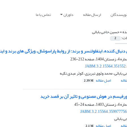
نویسندگان
ارسال مقاله
داوران
تماس با ما
ده =
حسین حاجی بابائی
ات:
2
نبال کننده، اینفلوئنسر و برند: از روابط پاراسوشال، ویژگی های برند و ای
212-236
JABM.3.2.15564.351552
 بابائی، محمد وثوق تبریزی، کوثر عبدی تکیه
اله
اصل مقاله
2.39 M
ورفیسم در هوش مصنوعی و تاثیر آن بر قصد خرید
24-45
JABM.3.2.15564.359977756
 بابائی
اله
اصل مقاله
2.1 M