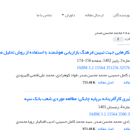
نویسندگان
ارسال مقاله
داوران
تماس با ما
ده =
محمد محسن صدر
ات:
2
هکارهایی جهت تبیین فرهنگ بازاریابی هوشمند با استفاده از روش تحلیل م
156-174
JABM.3.2.15564.351256.32576
کامل حسینی، محمد محسن صدر، فواد کوهزادی، محمد علی قاضی کلهرودی
اله
اصل مقاله
755.48 K
ری کارآفرینانه برپایه چابکی: مطالعه موردی شعب بانک سپه
JABM.3.2.15564.3580.
ادی، محمد محسن صدر، سید محمد کامل حسینی، ادیب اقبالیار، رویا محمدی
اله
اصل مقاله
971.49 K