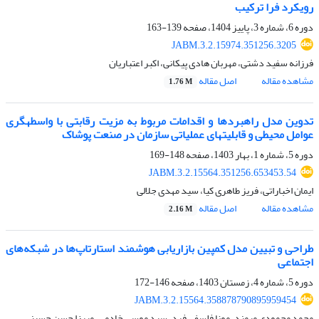
رویکرد فرا ترکیب
دوره 6، شماره 3، پاییز 1404، صفحه
139-163
JABM.3.2.15974.351256.3205
فرزانه سفید دشتی، مهربان هادی پیکانی، اکبر اعتباریان
مشاهده مقاله
اصل مقاله
1.76 M
تدوین مدل راهبردها و اقدامات مربوط به مزیت رقابتی با واسطهگری
عوامل محیطی و قابلیتهای عملیاتی سازمان در صنعت پوشاک
دوره 5، شماره 1، بهار 1403، صفحه
148-169
JABM.3.2.15564.351256.653453.54
ایمان اخباراتی، فریز طاهری کیا، سید مهدی جلالی
مشاهده مقاله
اصل مقاله
2.16 M
طراحی و تبیین مدل کمپین بازاریابی هوشمند استارتاپ‌ها در شبکه‌های
اجتماعی
دوره 5، شماره 4، زمستان 1403، صفحه
146-172
JABM.3.2.15564.358878790895959454
محمد محمودی میمند، مونا فلسفی فرد، سید موسی خادمی، میرزا حسن حسینی