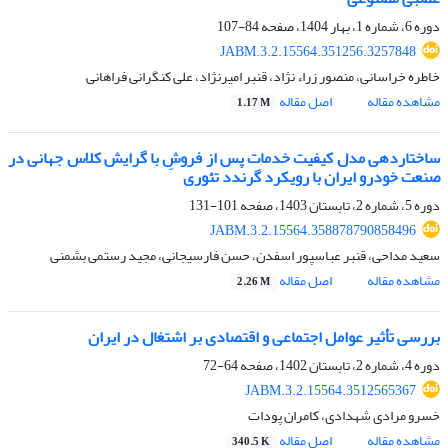
دوره 6، شماره 1، بهار 1404، صفحه
84-107
JABM.3.2.15564.351256.3257848
خاطره خراسانی، منصور زراء نژاد، قنبر امیرنژاد، علی کنگرانی فراهانی
مشاهده مقاله
اصل مقاله
1.17 M
ساختاردهی مدل کیفیت ﺧﺪﻣﺎت ﭘﺲ از ﻓﺮوشِ با گرایش کلاس جهانی در
ﺻﻨﻌﺖ خودرو اﯾﺮان با رویکرد گرندد تئوری
دوره 5، شماره 2، تابستان 1403، صفحه
101-131
JABM.3.2.15564.358878790858496
سعید مداحی، قنبر عباسپور اسفدن، حسن فارسیجانی، مجید رستمی بشمنی
مشاهده مقاله
اصل مقاله
2.26 M
بررسی تأثیر عوامل اجتماعی و اقتصادی بر اشتغال در ایران
دوره 4، شماره 2، تابستان 1402، صفحه
64-72
JABM.3.2.15564.3512565367
خسرو مرادی شهدادی، کامران پودات
مشاهده مقاله
اصل مقاله
340.5 K