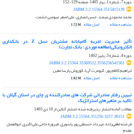
دوره 7، شماره 1، بهار 1405، صفحه
129-152
JABM.3.2.15564.3515415139
محمد محمودی میمند، حسن انصاری، علی اصغر عیوضی حشمت
مشاهده مقاله
اصل مقاله
1.72 M
تأثیر مدیریت تجربه کامیابانه مشتریان نسل Z در بانکداری
الکترونیکی(مطالعه موردی : بانک تجارت)
دوره 4، شماره 3، پاییز 1402
JABM.3.2.15564.35369522.3556256541561
ابراهیم کاظم پور، کیومرث آریا، کوروش پارسا معین
مشاهده مقاله
اصل مقاله
1.02 M
تبیین رفتار صادراتی شرکت های صادرکننده ی چای در استان گیلان با
تاکید بر متغیرهای استراتژیک
مقالات آماده انتشار، پذیرفته شده، انتشار آنلاین از
10 دی 1403
JABM.3.2.15564.351256.3257.30151
فرشته لطفی‌زاده، مهرداد حسنقلی پور یاسوری، فیروزه حاجی علی اکبری، ابوالفضل
مقدم