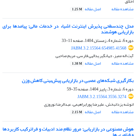
اخلاق
مشاهده مقاله
اصل مقاله
1.25 M
مدل چندسطحی پذیرش اینترنت اشیاء در خدمات مالی: پیامدها برای
بازاریابی هوشمند
دوره 6، شماره 4، زمستان 1404، صفحه
11-33
JABM.3.2.15564.654985.41568
آیت اله ممیز، جهانگیر ِیدالهی فارسی، مریم صاحبی
مشاهده مقاله
اصل مقاله
1.38 M
بکارگیری شبکه‌های عصبی در بازاریابی پیش‌بینی کاهش وزن
دوره 6، شماره 3، پاییز 1404، صفحه
35-59
JABM.3.2.15564.3556.3274
انوشه یزدانبخش، علیرضا پورابراهیمی، عبدالرضا نوروزی
مشاهده مقاله
اصل مقاله
2.15 M
هوش مصنوعی در بازاریابی: مرور نظام مند ادبیات و فراترکیب کاربردها
و فناوری ها