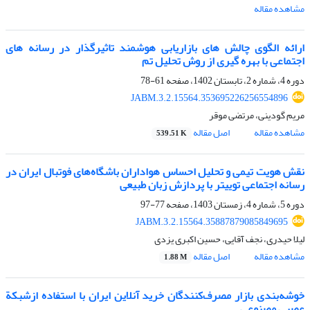
مشاهده مقاله
ارائه الگوی چالش های بازاریابی هوشمند تاثیرگذار در رسانه های
اجتماعی با بهره گیری از روش تحلیل تم
دوره 4، شماره 2، تابستان 1402، صفحه
61-78
JABM.3.2.15564.353695226256554896
مریم گودینی، مرتضی موقر
مشاهده مقاله
اصل مقاله
539.51 K
نقش هویت تیمی و تحلیل احساس هواداران باشگاه‌های فوتبال ایران در
رسانه اجتماعی توییتر با پردازش زبان طبیعی
دوره 5، شماره 4، زمستان 1403، صفحه
77-97
JABM.3.2.15564.35887879085849695
لیلا حیدری، نجف آقایی، حسین اکبری یزدی
مشاهده مقاله
اصل مقاله
1.88 M
خوشه‌بندی بازار مصرف‌کنندگان خرید آنلاین ایران با استفاده ازشبکة
عصبی مصنوعی