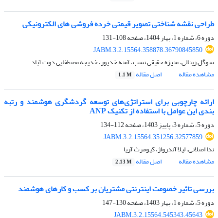
طراحی نقشه شناختی تصویر قیمتی خرده فروشی های الکترونیکی
دوره 6، شماره 1، بهار 1404، صفحه
108-131
JABM.3.2.15564.358878.36790845850
سوگل زینالی، منیژه حقیقی نسب، آمنه خدیور، خدیجه مصطفایی دوت آباد
مشاهده مقاله
اصل مقاله
1.1 M
ارائه چارچوبی برای استراتژی‌های توسعه گردشگری هوشمند و رتبه
بندی این عوامل با استفاده از تکنیک ANP
دوره 5، شماره 3، پاییز 1403، صفحه
112-134
JABM.3.2.15564.351256.32577859
ندا اصلانی، لیلا آندرواژ، کیومرث آریا
مشاهده مقاله
اصل مقاله
2.13 M
بررسی تاثیر خصومت اینترنتی مشتریان بر کسب و کارهای هوشمند
دوره 5، شماره 1، بهار 1403، صفحه
130-147
JABM.3.2.15564.545343.45643