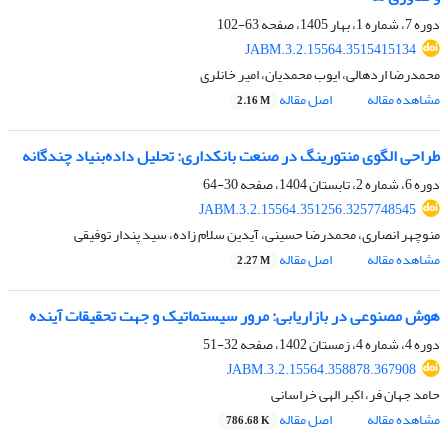
دوره 7، شماره 1، بهار 1405، صفحه
63-102
JABM.3.2.15564.3515415134
محمدرضا اردهالی، ایوب محمدیان، امیر خانلری
مشاهده مقاله
اصل مقاله
2.16 M
طراحی الگوی منتورینگ در صنعت بانکداری: تحلیل داده‌بنیاد چندگانه
دوره 6، شماره 2، تابستان 1404، صفحه
30-64
JABM.3.2.15564.351256.3257748545
منوچهر انصاری، محمدرضا حسینی، آیدین سلام زاده، سید پندار توفیقی
مشاهده مقاله
اصل مقاله
2.27 M
هوش مصنوعی در بازاریابی: مرور سیستماتیک و جهت تحقیقات آینده
دوره 4، شماره 4، زمستان 1402، صفحه
32-51
JABM.3.2.15564.358878.367908
حامد جهان فر، اکبر الهی خراسانی
مشاهده مقاله
اصل مقاله
786.68 K