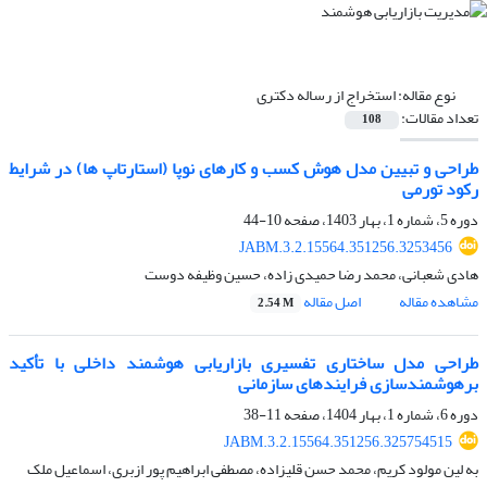
نوع مقاله:
استخراج از رساله دکتری
تعداد مقالات:
108
طراحی و تبیین مدل هوش کسب و کارهای نوپا (استارتاپ ها) در شرایط
رکود تورمی
دوره 5، شماره 1، بهار 1403، صفحه
10-44
JABM.3.2.15564.351256.3253456
هادی شعبانی، محمد رضا حمیدی زاده، حسین وظیفه دوست
مشاهده مقاله
اصل مقاله
2.54 M
طراحی مدل ساختاری تفسیری بازاریابی هوشمند داخلی با تأکید
برهوشمندسازی فرایندهای سازمانی
دوره 6، شماره 1، بهار 1404، صفحه
11-38
JABM.3.2.15564.351256.325754515
به لین مولود کریم، محمد حسن قلیزاده، مصطفی ابراهیم پور ازبری، اسماعیل ملک