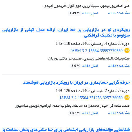
علی اصغر پورتیمور، سهیلا زرین جوی الوار، فریدون امیدی
مشاهده مقاله
اصل مقاله
1.49 M
رویکردی نو در بازاریابی بر خط ایران: ارائه مدل کیفی از بازاریابی
سولومو با تکنیک فرافکنی
دوره 5، شماره 4، زمستان 1403، صفحه
118-145
JABM.3.2.15564.35997779559
میثم بیات، الهام فاضلی ویسری، محمدجواد تقی پوریان
مشاهده مقاله
اصل مقاله
3.6 M
حرفه گرایی حسابداری در ایران با رویکرد بازاریابی هوشمند
دوره 7، شماره 2، تابستان 1405، صفحه
126-149
JABM.3.2.15564.351256.3257.36050
صمد قلعه گر، حیدر محمدزاده سالطه، یعقوب اقدم، ابراهیم نویدی عباسپور
مشاهده مقاله
اصل مقاله
1.97 M
شناسایی مؤلفه‌های بازاریابی اجتماعی برای خط مشی‌های بخش سلامت با