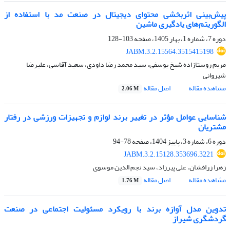
پیش‌بینی اثربخشی محتوای دیجیتال در صنعت مد با استفاده از
الگوریتم‌های یادگیری ماشین
دوره 7، شماره 1، بهار 1405، صفحه
103-128
JABM.3.2.15564.3515415198
مریم روستازاده شیخ یوسفی، سید محمد رضا داودی، سعید آقاسی، علیرضا
شیروانی
مشاهده مقاله
اصل مقاله
2.06 M
شناسایی عوامل مؤثر در تغییر برند لوازم و تجهیزات ورزشی در رفتار
مشتریان
دوره 6، شماره 3، پاییز 1404، صفحه
78-94
JABM.3.2.15128.353696.3221
زهرا زرافشان، علی پیرزاد، سید نجم الدین موسوی
مشاهده مقاله
اصل مقاله
1.76 M
تدوین مدل آوازه برند با رویکرد مسئولیت اجتماعی در صنعت
گردشگری شیراز